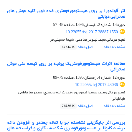
اثر آلوئه‌ورا بر روی هیستومورفومتری غده فوق کلیه موش های
صحرایی دیابتی
دوره 13، شماره 2، تابستان 1396، صفحه
48-57
10.22055/ivj.2017.28887.1550
نعیم عرفانی مجد، نیلوفر صادقی، شیما حسینی فر
مشاهده مقاله
اصل مقاله
477.62 K
مطالعه اثرات هیستومورفومتریک یونجه بر روی کیسه منی موش
صحرائی
دوره 12، شماره 4، زمستان 1395، صفحه
79-89
10.22055/ivj.2017.43036
نعیم عرفانی مجد، سمیرا تیمورپور، قدرت الله محمدی، سیدرضا فاطمی
طباطبائی
مشاهده مقاله
اصل مقاله
745.98 K
بررسی اثر جایگزینی نشاسته جو با تفاله چغندر و افزودن دانه
برشته کانولا بر هیستومورفومتری شکمبه، نگاری و فراسنجه های