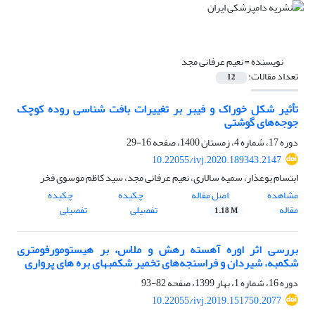
نویسنده =
نعیم عرفانی مجد
تعداد مقالات:
12
تأثیر شکل خوراک و فیبر بر تغییرات بافت شناسی روده کوچک
جوجه‌های گوشتی
دوره 17، شماره 4، زمستان 1400، صفحه
16-29
10.22055/ivj.2020.189343.2147
ابتسام بوعذار، سمیه سالاری، نعیم عرفانی مجد، سید کاظم موسوی فخر
مشاهده
اصل مقاله
چکیده
چکیده
مقاله
تفصیلی
تفصیلی
1.18 M
بررسی اثر اوره آهسته رهش و ملاس، بر هیستومورفومتری
شکمبه، شیردان و فراسنجه‌های تخمیر شکمبه‏ای بره های پرواری
دوره 16، شماره 1، بهار 1399، صفحه
82-93
10.22055/ivj.2019.151750.2077