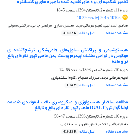
تخمیر شکمبه ای بره های تغذیه شده با جیره های پرکنسانتره
دوره 11، شماره 2، تابستان 1394، صفحه
5-18
10.22055/ivj.2015.10108
صادق اسدالهی، نعیم عرفانی مجد، محسن ساری، مرتضی چاجی، مرتضی مموئی
مشاهده مقاله
اصل مقاله
414.62 K
هیستوشیمی و پراکنش سلول‌های جامی‌شکل ترشح‌کننده ی
موکوس در نواحی مختلف اپیدرم پوست بدن ماهی کپور نقره‌ای بالغ
نر و ماده
دوره 10، شماره 3، پاییز 1393، صفحه
65-74
نعیم عرفانی مجد، مهرزاد مصباح، کاوه اسفندیاری
مشاهده مقاله
اصل مقاله
1.14 M
مطالعه ساختار هیستولوژی و میکرومتری بافت لنفوئیدی ضمیمه
لولۀ گوارش(GALT) ماهی کپور نقره ای بالغ و نابالغ
دوره 10، شماره 2، تابستان 1393، صفحه
47-56
نعیم عرفانی مجد، رحیم پیغان، زینب یعقوبی
مشاهده مقاله
اصل مقاله
419.15 K