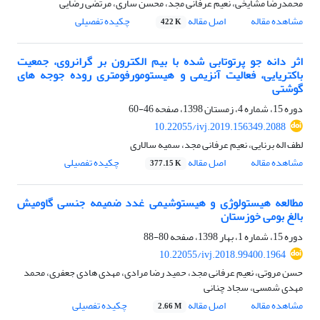
محمدرضا مشایخی، نعیم عرفانی مجد، محسن ساری، مرتضی رضایی
مشاهده مقاله
اصل مقاله
چکیده تفصیلی
422 K
اثر دانه جو پرتوتابی شده با بیم الکترون بر گرانروی، جمعیت
باکتریایی، فعالیت آنزیمی و هیستومورفومتری روده جوجه‏ های
گوشتی
دوره 15، شماره 4، زمستان 1398، صفحه
46-60
10.22055/ivj.2019.156349.2088
لطف اله برنایی، نعیم عرفانی مجد، سمیه سالاری
مشاهده مقاله
اصل مقاله
چکیده تفصیلی
377.15 K
مطالعه هیستولوژی و هیستوشیمی غدد ضمیمه جنسی گاومیش
بالغ بومی خوزستان
دوره 15، شماره 1، بهار 1398، صفحه
80-88
10.22055/ivj.2018.99400.1964
حسن مروتی، نعیم عرفانی مجد، حمید رضا مرادی، مهدی هادی جعفری، محمد
مهدی شمسی، سجاد چنانی
مشاهده مقاله
اصل مقاله
چکیده تفصیلی
2.66 M