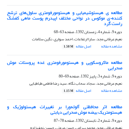
مطالعه ی هیستوشیمیایی و هیستومورفومتری سلول‌های ترشح
کننده¬ی موکوس در نواحی مختلف اپیدرم پوست ماهی کفشک
راست گرد
دوره 9، شماره 4، زمستان 1392، صفحه
63-68
نعیم عرفانی مجد، سارا ارتفاعات، احمد سواری، نگین سلامات
مشاهده مقاله
اصل مقاله
1.58 M
مطالعه ماکروسکوپی و هیستومورفومتری غده پروستات موش
صحرایی
دوره 9، شماره 3، پاییز 1392، صفحه
69-80
نعیم عرفانی مجد، سجاد سحاب نگاه، سید رضا فاطمی طباطبایی
مشاهده مقاله
اصل مقاله
1.15 M
مطالعه اثر محافظتی آلوئه‌ورا بر تغییرات هیستولوژیک و
هیستومتریک بیضه موش صحرایی دیابتی
دوره 9، شماره 2، تابستان 1392، صفحه
78-87
نعیم عرفانی مجد، محمد بهرامی، حسن مروتی، حسین نجف‌زاده