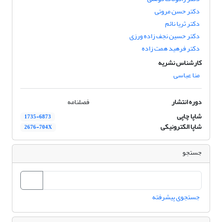
دکتر حسن مروتی
دکتر ثریا نائم
دکتر حسین نجف زاده ورزی
دکتر فرهید همت زاده
کارشناس نشریه
منا عباسی
دوره انتشار
فصلنامه
شاپا چاپی
1735-6873
شاپا الکترونیکی
2676-704X
جستجو
جستجوی پیشرفته