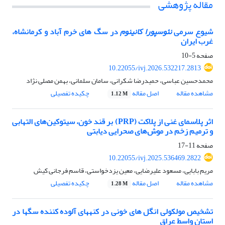
مقاله پژوهشی
شیوع سرمی
نئوسپورا کانینوم
در سگ ­های خرم آباد و کرمانشاه،
غرب ایران
صفحه
5-10
10.22055/ivj.2026.532217.2813
محمدحسین عباسی، حمیدرضا شکرانی، سامان سلمانی، بهمن مصلی نژاد
مشاهده مقاله
اصل مقاله
چکیده تفصیلی
1.12 M
اثر پلاسمای غنی از پلاکت (PRP) بر قند خون، سیتوکین‌های التهابی
و ترمیم زخم در موش‌های صحرایی دیابتی
صفحه
11-17
10.22055/ivj.2025.536469.2822
مریم بابایی، مسعود علیرضایی، معین یزدخواستی، قاسم فرجانی کیش
مشاهده مقاله
اصل مقاله
چکیده تفصیلی
1.28 M
تشخیص مولکولی انگل ­های خونی در کنه­های آلوده کننده سگ­ها در
استان واسط عراق