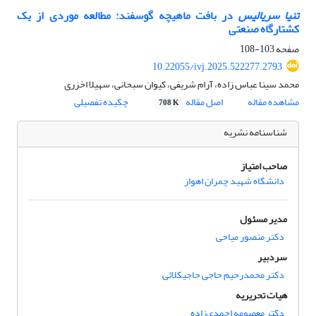
تنیا سریالیس
در بافت ماهیچه گوسفند: مطالعه موردی از یک
کشتارگاه صنعتی
صفحه
103-108
10.22055/ivj.2025.522277.2793
محمد سینا عباس زاده، آرام شریفی، کیوان سبحانی، سهیلا اخزری
مشاهده مقاله
اصل مقاله
چکیده تفصیلی
708 K
شناسنامه نشریه
صاحب امتیاز
دانشگاه شهید چمران اهواز
مدیر مسئول
دکتر منصور میاحی
سردبیر
دکتر محمدرحیم حاجی حاجیکلائی
هیات تحریریه
دکتر معصومه احمدی‌زاده