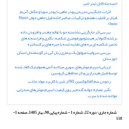
اسیدیته قابل تیتر شیر
اثرات جایگزینی تدریجی پودر ماهی با پودر سویا و مکمل آنزیم
فیتاز بر قابلیت هضم و ترکیبات عناصر لاشه فیل¬ماهی جوان (Huso
huso)
بررسی اثر جایگزینی نشاسته جو با تفاله چغندر و افزودن دانه
برشته کانولا بر هیستومورفومتری شکمبه، نگاری و فراسنجه های
تخمیر شکمبه ای بره های تغذیه شده با جیره های پرکنسانتره
بررسی سرواپیدمیولوژیک بیماری زبان آبی در گوسفندان استان
خوزستان
ارزیابی اسپرم موش‌های سوری مبتلا به آنمی همولیتیک القاء شده
توسط فنیل هیدرازین و اثر محافظتی کروسین
زدودن سم آفلاتوکسین M1 از شیر با کاربرد مواد جاذب
تأثیر عصاره جوانه گندم بر روی کیفیت اسپرم موش‌های صحرایی
مواجه شده با سرب
شماره جاری:
دوره 22، شماره 1 - شماره پیاپی 90، بهار 1405، صفحه 1-
118