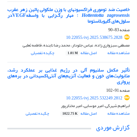
خاصیت ضد توموری فراکسیون­های با وزن ملکولی پائین زهر عقرب
Hottentotta zagrosensis
: مهار رگ‌زایی با واسطهVEGFدر
سلول‌های گلیوبلاستوما
صفحه
83-90
10.22055/ivj.2025.538675.2828
مصطفی سبزواری زاده، عباس جلودار، محمد رضا تابنده، فاطمه ثعلبی
مشاهده مقاله
اصل مقاله
چکیده تفصیلی
1.01 M
تأثیر مکمل سلنیوم آلی در رژیم غذایی بر عملکرد رشد،
متابولیت‌های خون و فعالیت آنزیم‌های آنتی‌اکسیدانی در بره‌های
پرواری
صفحه
91-102
10.22055/ivj.2025.532249.2812
ابراهیم شهرکی، امیر موسایی، امیر مختارپور
مشاهده مقاله
اصل مقاله
چکیده تفصیلی
1022.75 K
گزارش موردی