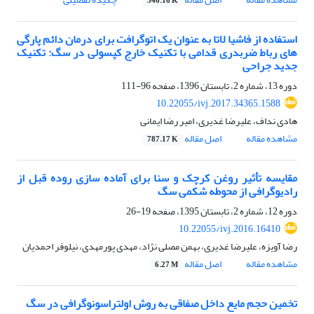
346.16 K
استفاده از فاشیا لاتا به عنوان یک اتوگرافت برای درمان دائم پارگی
های رباط ضربدری قدامی با تکنیک خارج کپسولی در سگ: تکنیک
جدید جراحی
دوره 13، شماره 2، تابستان 1396، صفحه
96-111
10.22055/ivj.2017.34365.1588
هادی نداف، علیرضا غدیری، امیر رضا ایمانی
مشاهده مقاله
اصل مقاله
787.17 K
مقایسه تأثیر روغن کرچک و سنا برای آماده سازی روده قبل از
رادیوگرافی از محوطه شکمی سگ
دوره 12، شماره 2، تابستان 1395، صفحه
19-26
10.22055/ivj.2016.16410
رضا آویزه، علیرضا غدیری، بهمن مصلی نژاد، مهدی پورمهدی، نیلوفر احمدیان
مشاهده مقاله
اصل مقاله
6.27 M
تخمین حجم مایع داخل صفاقی به روش اولتراسونوگرافی در سگ