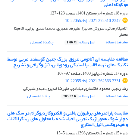
مو کوتاه اهلی
دوره 18، شماره 4، زمستان 1401، صفحه
123-127
10.22055/ivj.2021.272510.2347
آناهیتا رضائی، سروش سابیزا، علیرضا غدیری، محمد اسدی ایرایی، آناهیتا
معمار
مشاهده مقاله
اصل مقاله
چکیده تفصیلی
1.06 M
مطالعه مقایسه ای آناتومی عروق بزرگ جنین گوسفند عربی توسط
تکنیک های تهیه قالب پلاستیکی رودوپاس، آنژیوگرافی و تشریح
دوره 17، شماره 3، پاییز 1400، صفحه
97-107
10.22055/ivj.2021.262563.2331
رضا رنجبر، محمود خاکساری مهابادی، علیرضا غدیری، مهدی شهرکی
مشاهده مقاله
اصل مقاله
چکیده تفصیلی
785.32 K
مقایسه پارامترهای پرفیوژن بافتی و الکتروکاردیوگرام در سگ های
دچار شوک هموراژیک تجربی احیاء شده با محلول های رینگرلاکتات
و هیدروکسی اتیل استارچ
دوره 15، شماره 2، تابستان 1398، صفحه
5-15