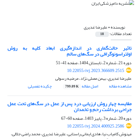
نویسنده =
علیرضا غدیری
تعداد مقالات:
18
تاثیر حالت‌گماری در اندازه‌گیری ابعاد کلیه به روش
اولتراسونوگرافی در سگ‌های سالم
دوره 21، شماره 2، تابستان 1404، صفحه
41-51
10.22055/ivj.2023.366609.2515
علیرضا غدیری، بهمن مصلی نژاد، مرضیه رسولی
مشاهده مقاله
اصل مقاله
چکیده تفصیلی
799.09 K
مقایسه چهار روش ارزیابی درد پس از عمل در سگ‌های تحت عمل
جراحی برداشت رحم و تخمدان
دوره 20، شماره 3، پاییز 1403، صفحه
60-67
10.22055/ivj.2024.400925.2586
مهنوش کامیاب نیا، هادی ایمانی راستابی، علیرضا غدیری، محمد راضی جلالی،