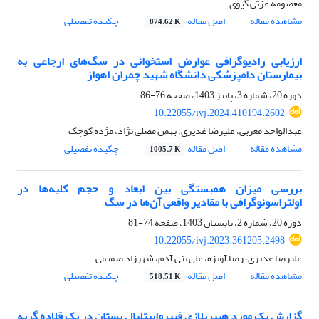
معصومه عزتی گیوی
مشاهده مقاله
اصل مقاله
چکیده تفصیلی
874.62 K
ارزیابی رادیوگرافی عوارض استخوانی در سگ‌های ارجاعی به
بیمارستان دامپزشکی دانشگاه شهید چمران اهواز
دوره 20، شماره 3، پاییز 1403، صفحه
76-86
10.22055/ivj.2024.410194.2602
عبدالواحد معربی، علیرضا غدیری، بهمن مصلی نژاد، مژده کوچک
مشاهده مقاله
اصل مقاله
چکیده تفصیلی
1005.7 K
بررسی میزان همبستگی بین ابعاد و حجم کلیه‌ها در
اولتراسونوگرافی با مقادیر واقعی آن‌ها در سگ
دوره 20، شماره 2، تابستان 1403، صفحه
74-81
10.22055/ivj.2023.361205.2498
علیرضا غدیری، رضا آویزه، علی بنی آدم، شهرزاد صمیمی
مشاهده مقاله
اصل مقاله
چکیده تفصیلی
518.51 K
گزارش یک مورد هیپرپلازی فیبرواپیتلیال پستان در یک قلاده گربه