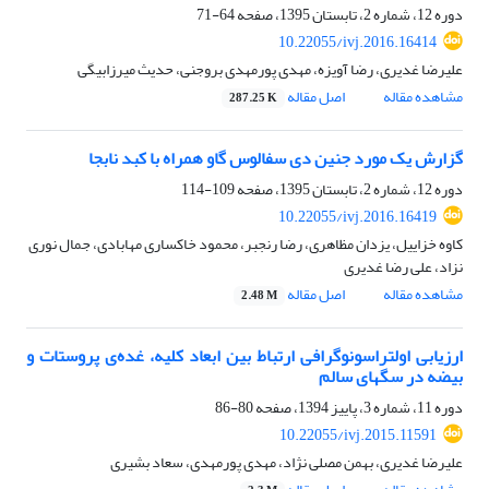
دوره 12، شماره 2، تابستان 1395، صفحه
64-71
10.22055/ivj.2016.16414
علیرضا غدیری، رضا آویزه، مهدی پورمهدی بروجنی، حدیث میرزابیگی
مشاهده مقاله
اصل مقاله
287.25 K
گزارش یک مورد جنین دی سفالوس گاو همراه با کبد نابجا
دوره 12، شماره 2، تابستان 1395، صفحه
109-114
10.22055/ivj.2016.16419
کاوه خزاییل، یزدان مظاهری، رضا رنجبر، محمود خاکساری مهابادی، جمال نوری
نزاد، علی رضا غدیری
مشاهده مقاله
اصل مقاله
2.48 M
ارزیابی اولتراسونوگرافی ارتباط بین ابعاد کلیه، غده‌ی پروستات و
بیضه در سگهای سالم
دوره 11، شماره 3، پاییز 1394، صفحه
80-86
10.22055/ivj.2015.11591
علیرضا غدیری، بهمن مصلی نژاد، مهدی پورمهدی، سعاد بشیری