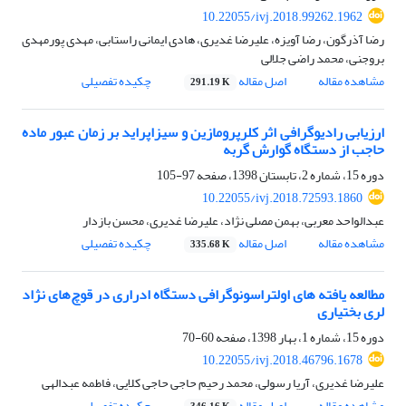
10.22055/ivj.2018.99262.1962
رضا آذرگون، رضا آویزه، علیرضا غدیری، هادی ایمانی راستابی، مهدی پورمهدی
بروجنی، محمد راضی جلالی
مشاهده مقاله
اصل مقاله
چکیده تفصیلی
291.19 K
ارزیابی رادیوگرافی اثر کلرپرومازین و سیزاپراید بر زمان عبور ماده
حاجب از دستگاه گوارش گربه
دوره 15، شماره 2، تابستان 1398، صفحه
97-105
10.22055/ivj.2018.72593.1860
عبدالواحد معربی، بهمن مصلی نژاد، علیرضا غدیری، محسن بازدار
مشاهده مقاله
اصل مقاله
چکیده تفصیلی
335.68 K
مطالعه یافته های اولتراسونوگرافی دستگاه ادراری در قوچ‌های نژاد
لری بختیاری
دوره 15، شماره 1، بهار 1398، صفحه
60-70
10.22055/ivj.2018.46796.1678
علیرضا غدیری، آریا رسولی، محمد رحیم حاجی حاجی کلایی، فاطمه عبدالهی
مشاهده مقاله
اصل مقاله
چکیده تفصیلی