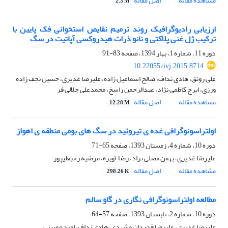
مشاهده مقاله
اصل مقاله
2.3 M
ارزیابی رادیوگرافیک روند ترمیم نقایص استخوانی فک پایین با
ترکیب ژل غنی پلاکتی و نانو ذرات هیدروکسی آپاتیت در سگ
دوره 11، شماره 1، بهار 1394، صفحه
83-91
10.22055/ivj.2015.8714
علی رونق، هادی نداف، صالح اسماعیل زاده، علیرضا غدیری، حسین نجف زاده
ورزی، ایرج کاظمی نژاد، عبدالرحمن راسخ، محمدعلی جلالی فر
مشاهده مقاله
اصل مقاله
12.28 M
اولتراسونوگرافی غده ی تیروئید در سگ های بومی منطقه ی اهواز
دوره 10، شماره 4، زمستان 1393، صفحه
65-71
علیرضا غدیری، بهمن مصلی نژاد، رضا آویزه، مرضیه رجبعلیپور
مشاهده مقاله
اصل مقاله
298.26 K
مطالعه اولتراسونوگرافی نگاری در گاو سالم
دوره 10، شماره 2، تابستان 1393، صفحه
57-64
علیرضا غدیری، علیرضا قدردان مشهدی، هادی نداف، امید ممبینی