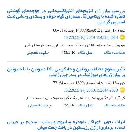
بررسی بیان ژن آنزیم‌های آنتی‌اکسیدانی در جوجه‌های گوشتی
تغذیه شده با ویتامینE ، عصاره‌ی گیاه خرفه و پسته‌ی وحشی تحت
استرس گرمایی
دوره 17، شماره 2، تابستان 1400، صفحه
51-60
10.22055/ivj.2019.154392.2084
مولود ربیعه، هدایت الله روشنفکر، محمود نظری، محمدرضا قربانی
مشاهده مقاله
اصل مقاله
چکیده تفصیلی
475.14 K
تأثیر سطوح مختلف پروتئین و جایگزینی DL متیونین با L متیونین
بر بیان ژن‌های میوژنیک در بلدرچین ژاپنی
دوره 16، شماره 4، زمستان 1399، صفحه
64-73
10.22055/ivj.2019.152644.2078
کی آر ام کوه گیوی، هدایت الله روشنفکر، محمود نظری، احمد طاطار
مشاهده مقاله
اصل مقاله
چکیده تفصیلی
571.8 K
اثرات تجویز خوراکی نانوذره سلنیوم و سلنیت سدیم بر میزان
نسخه برداری از ژن رزیستین در بافت جفت میش‌