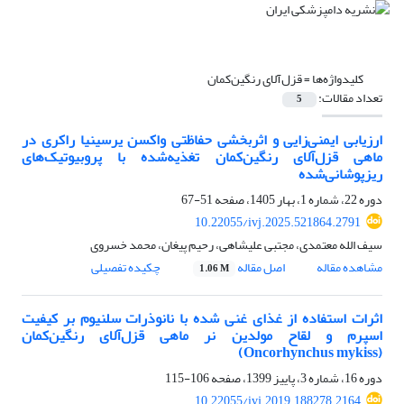
کلیدواژه‌ها =
قزل‌آلای رنگین‌کمان
تعداد مقالات:
5
ارزیابی ایمنی‌زایی و اثربخشی حفاظتی واکسن یرسینیا راکری در
ماهی قزل‌آلای رنگین‌کمان تغذیه‌شده با پروبیوتیک‌های
ریزپوشانی‌شده
دوره 22، شماره 1، بهار 1405، صفحه
51-67
10.22055/ivj.2025.521864.2791
سیف الله معتمدی، مجتبی علیشاهی، رحیم پیغان، محمد خسروی
مشاهده مقاله
اصل مقاله
چکیده تفصیلی
1.06 M
اثرات استفاده از غذای غنی شده با نانوذرات سلنیوم بر کیفیت
اسپرم و لقاح مولدین نر ماهی قزل‌آلای رنگین‌کمان
(Oncorhynchus mykiss)
دوره 16، شماره 3، پاییز 1399، صفحه
106-115
10.22055/ivj.2019.188278.2164