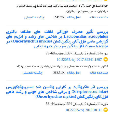
جواد مهدوی جهان آباد، سعید ضیایی نژاد، علیرضا قایدی، سید حسین
مرادیان، مصیب سیدی آب الوان
مشاهده مقاله
اصل مقاله
چکیده تفصیلی
543.2 K
بررسی تأثیر مصرف خوراکی غلظت های مختلف باکتری
Lactobacillus acidophilus بر شاخص های رشد و آنزیم های
گوارشی ماهی قزل آلای رنگین کمان (Oncorhynchus mykiss) در
مواجه با سمیت فلز سنگین سرب در جیره غذایی
دوره 14، شماره 2، تابستان 1397، صفحه
68-79
10.22055/ivj.2017.82341.1897
تکاور محمدیان، محمد محیسنی، بهمن احمدی بابادی، سعید ضیایی نژاد
مشاهده مقاله
اصل مقاله
چکیده تفصیلی
393.71 K
بررسی اثر ماکروگارد بر کارایی واکسن ضد استرپتوکوکوزیس
(Streptococcus iniae) و برخی شاخص های خونی و رشد ماهی
قزل‌آلای رنگین‌کمان (Oncorhynchus mykiss)
دوره 11، شماره 2، تابستان 1394، صفحه
44-53
10.22055/ivj.2015.10111