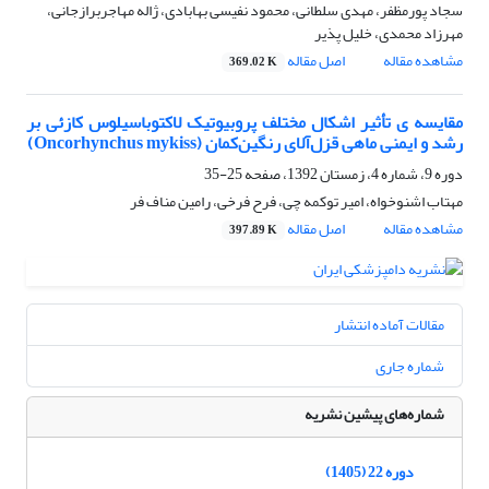
سجاد پورمظفر، مهدی سلطانی، محمود نفیسی بهابادی، ژاله مهاجربرازجانی،
مهرزاد محمدی، خلیل پذیر
مشاهده مقاله
اصل مقاله
369.02 K
مقایسه ی تأثیر اشکال مختلف پروبیوتیک لاکتوباسیلوس کازئی بر
رشد و ایمنی ماهی قزل‌آلای رنگین‌کمان (Oncorhynchus mykiss)
دوره 9، شماره 4، زمستان 1392، صفحه
25-35
مهتاب اشنوخواه، امیر توکمه چی، فرح فرخی، رامین مناف فر
مشاهده مقاله
اصل مقاله
397.89 K
مقالات آماده انتشار
شماره جاری
شماره‌های پیشین نشریه
دوره 22 (1405)