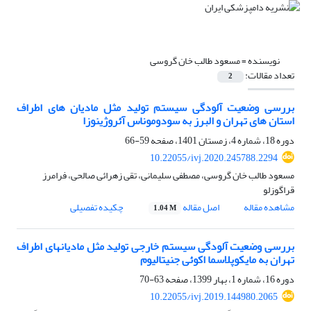
نویسنده =
مسعود طالب خان گروسی
تعداد مقالات:
2
بررسی وضعیت آلودگی سیستم تولید مثل مادیان های اطراف
استان های تهران و البرز به سودوموناس آئروژینوزا
دوره 18، شماره 4، زمستان 1401، صفحه
59-66
10.22055/ivj.2020.245788.2294
مسعود طالب خان گروسی، مصطفی سلیمانی، تقی زهرائی صالحی، فرامرز
قراگوزلو
مشاهده مقاله
اصل مقاله
چکیده تفصیلی
1.04 M
بررسی وضعیت آلودگی سیستم خارجی تولید مثل مادیانهای اطراف
تهران به مایکوپلاسما اکوئی جنیتالیوم
دوره 16، شماره 1، بهار 1399، صفحه
63-70
10.22055/ivj.2019.144980.2065