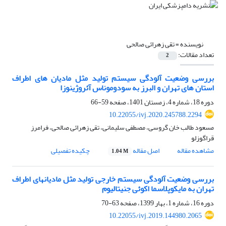
نویسنده =
تقی زهرائی صالحی
تعداد مقالات:
2
بررسی وضعیت آلودگی سیستم تولید مثل مادیان های اطراف
استان های تهران و البرز به سودوموناس آئروژینوزا
دوره 18، شماره 4، زمستان 1401، صفحه
59-66
10.22055/ivj.2020.245788.2294
مسعود طالب خان گروسی، مصطفی سلیمانی، تقی زهرائی صالحی، فرامرز
قراگوزلو
مشاهده مقاله
اصل مقاله
چکیده تفصیلی
1.04 M
بررسی وضعیت آلودگی سیستم خارجی تولید مثل مادیانهای اطراف
تهران به مایکوپلاسما اکوئی جنیتالیوم
دوره 16، شماره 1، بهار 1399، صفحه
63-70
10.22055/ivj.2019.144980.2065