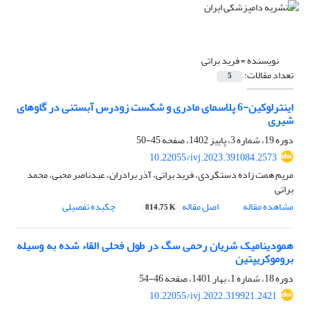
نویسنده =
فرید براتی
تعداد مقالات:
5
اینترلوکین-6 پلاسمای مادری و شکست زودرس آبستنی در گاوهای
شیری
دوره 19، شماره 3، پاییز 1402، صفحه
45-50
10.22055/ivj.2023.391084.2573
مریم همت زاده دستگردی، فرید براتی، آذر برادران، عبدناصر محبی، محمد
براتی
مشاهده مقاله
اصل مقاله
چکیده تفصیلی
814.75 K
همودینامیک شریان رحمی سگ در طول فحلی القاء شده به وسیله
بروموکریپتین
دوره 18، شماره 1، بهار 1401، صفحه
46-54
10.22055/ivj.2022.319921.2421