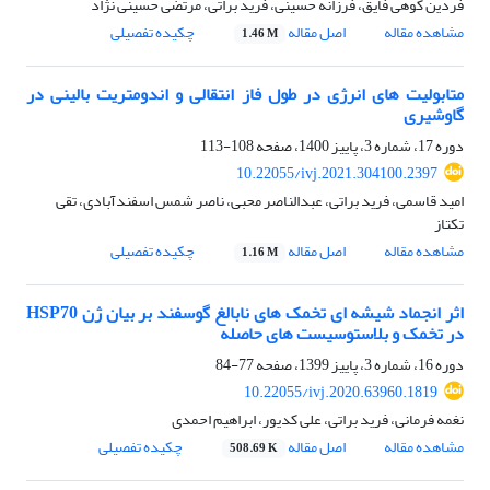
فردین کوهی فایق، فرزانه حسینی، فرید براتی، مرتضی حسینی نژاد
مشاهده مقاله
اصل مقاله
چکیده تفصیلی
1.46 M
متابولیت های انرژی در طول فاز انتقالی و اندومتریت بالینی در
گاوشیری
دوره 17، شماره 3، پاییز 1400، صفحه
108-113
10.22055/ivj.2021.304100.2397
امید قاسمی، فرید براتی، عبدالناصر محبی، ناصر شمس اسفندآبادی، تقی
تکتاز
مشاهده مقاله
اصل مقاله
چکیده تفصیلی
1.16 M
اثر انجماد شیشه ای تخمک های نابالغ گوسفند بر بیان ژن HSP70
در تخمک و بلاستوسیست های حاصله
دوره 16، شماره 3، پاییز 1399، صفحه
77-84
10.22055/ivj.2020.63960.1819
نغمه فرمانی، فرید براتی، علی کدیور، ابراهیم احمدی
مشاهده مقاله
اصل مقاله
چکیده تفصیلی
508.69 K