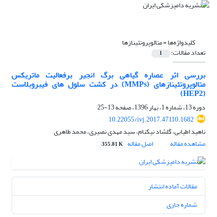
کلیدواژه‌ها =
متالوپروتئینازها
تعداد مقالات:
1
بررسی اثر عصاره گیاهی برگ انجیر برفعالیت ماتریکس
متالوپروتئینازهای (MMPs) در کشت سلول های فیبروبلاست
(HEP2)
دوره 13، شماره 1، بهار 1396، صفحه
13-25
10.22055/ivj.2017.47110.1682
ناهید اطیابی، گلشاد نیکنام، سید مهدی نصیری، محمد طاهری
مشاهده مقاله
اصل مقاله
355.81 K
مقالات آماده انتشار
شماره جاری