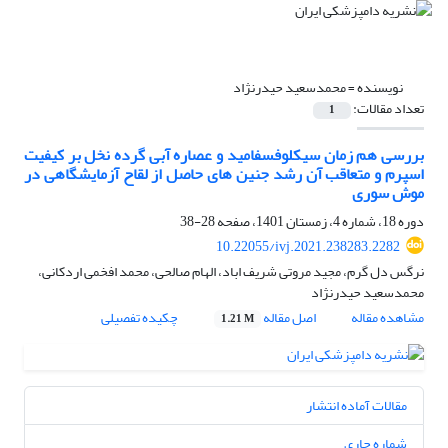
نویسنده =
محمدسعید حیدرنژاد
تعداد مقالات:
1
بررسی هم زمان سیکلوفسفامید و عصاره آبی گرده نخل بر کیفیت
اسپرم و متعاقب آن رشد جنین های حاصل از لقاح آزمایشگاهی در
موش سوری
دوره 18، شماره 4، زمستان 1401، صفحه
28-38
10.22055/ivj.2021.238283.2282
نرگس دل گرم، مجید مروتی شریف اباد، الهام صالحی، محمد افخمی اردکانی،
محمدسعید حیدرنژاد
مشاهده مقاله
اصل مقاله
چکیده تفصیلی
1.21 M
مقالات آماده انتشار
شماره جاری