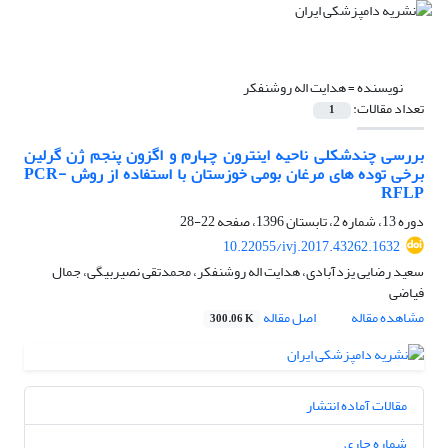
نویسنده =
هدایت اله روشنفکر
تعداد مقالات:
1
بررسی چندشکلی ناحیه اینترون چهارم و اگزون پنجم ژن گرلین
برخی توده های مرغان بومی خوزستان با استفاده از روش PCR-
RFLP
دوره 13، شماره 2، تابستان 1396، صفحه
22-28
10.22055/ivj.2017.43262.1632
سعید رضایی یزدآبادی، هدایت اله روشنفکر، محمدتقی نصیربیگی، جمال
فیاضی
مشاهده مقاله
اصل مقاله
300.06 K
مقالات آماده انتشار
شماره جاری