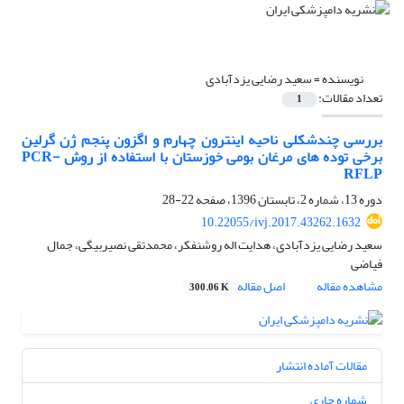
نویسنده =
سعید رضایی یزدآبادی
تعداد مقالات:
1
بررسی چندشکلی ناحیه اینترون چهارم و اگزون پنجم ژن گرلین
برخی توده های مرغان بومی خوزستان با استفاده از روش PCR-
RFLP
دوره 13، شماره 2، تابستان 1396، صفحه
22-28
10.22055/ivj.2017.43262.1632
سعید رضایی یزدآبادی، هدایت اله روشنفکر، محمدتقی نصیربیگی، جمال
فیاضی
مشاهده مقاله
اصل مقاله
300.06 K
مقالات آماده انتشار
شماره جاری