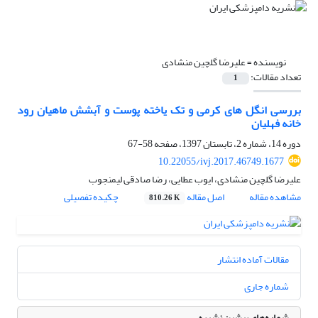
نویسنده =
علیرضا گلچین منشادی
تعداد مقالات:
1
بررسی انگل های کرمی و تک یاخته پوست و آبشش ماهیان رود
خانه فهلیان
دوره 14، شماره 2، تابستان 1397، صفحه
58-67
10.22055/ivj.2017.46749.1677
علیرضا گلچین منشادی، ایوب عطایی، رضا صادقی لیمنجوب
مشاهده مقاله
اصل مقاله
چکیده تفصیلی
810.26 K
مقالات آماده انتشار
شماره جاری
شماره‌های پیشین نشریه