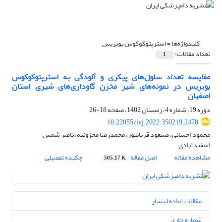
کلیدواژه‌ها =
استرپتوکوکوس یوبریس
تعداد مقالات:
1
مقایسه تعداد سلول‌های پیکری و آلودگی به استرپتوکوکوس
یوبریس در نمونه‌های شیر مخزن گاوداری‌های شیری استان
اصفهان
دوره 19، شماره 4، زمستان 1402، صفحه
18-26
10.22055/ivj.2022.350219.2478
محمود احسانی، مسعود قربانپور، محمدرضا محزونیه، ناصر شمس
اسفندآبادی
مشاهده مقاله
اصل مقاله
چکیده تفصیلی
505.17 K
مقالات آماده انتشار
شماره جاری