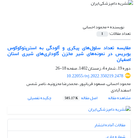
نویسنده =
محمود احسانی
تعداد مقالات:
1
مقایسه تعداد سلول‌های پیکری و آلودگی به استرپتوکوکوس
یوبریس در نمونه‌های شیر مخزن گاوداری‌های شیری استان
اصفهان
دوره 19، شماره 4، زمستان 1402، صفحه
18-26
10.22055/ivj.2022.350219.2478
محمود احسانی، مسعود قربانپور، محمدرضا محزونیه، ناصر شمس
اسفندآبادی
مشاهده مقاله
اصل مقاله
چکیده تفصیلی
505.17 K
مقالات آماده انتشار
شماره جاری