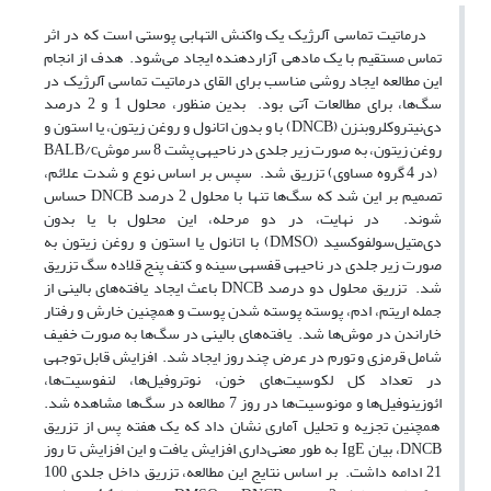
درماتیت تماسی آلرژیک یک واکنش التهابی پوستی است که در اثر
تماس مستقیم با یک ماده­ی آزار‌دهنده ایجاد می‌شود. هدف از انجام
این مطالعه ایجاد روشی مناسب برای القای درماتیت تماسی آلرژیک در
سگ‌ها، برای مطالعات آتی بود. بدین منظور، محلول 1 و 2 درصد
دی‌نیتروکلروبنزن (DNCB) با و بدون اتانول و روغن زیتون، یا استون و
روغن زیتون، به صورت زیر جلدی در ناحیه­ی پشت 8 سر موشBALB/c
(در 4 گروه مساوی) تزریق شد. سپس بر اساس نوع و شدت علائم،
تصمیم بر این شد که سگ‌ها تنها با محلول 2 درصد DNCB حساس
شوند. در نهایت، در دو مرحله، این محلول با یا بدون
دی‌متیل‌سولفوکسید (DMSO) با اتانول یا استون و روغن زیتون به
صورت زیر جلدی در ناحیه­ی قفسه­ی سینه و کتف پنج قلاده سگ تزریق
شد. تزریق محلول دو درصد DNCB باعث ایجاد یافته‌های بالینی از
جمله اریتم، ادم، پوسته پوسته شدن پوست و همچنین خارش و رفتار
خاراندن در موش‌ها شد. یافته‌های بالینی در سگ‌ها به صورت خفیف
شامل قرمزی و تورم در عرض چند روز ایجاد شد. افزایش قابل توجهی
در تعداد کل لکوسیت‌های خون، نوتروفیل‌ها، لنفوسیت‌ها،
ائوزینوفیل‌ها و مونوسیت‌ها در روز 7 مطالعه در سگ‌ها مشاهده شد.
همچنین تجزیه و تحلیل آماری نشان داد که یک هفته پس از تزریق
DNCB، بیان IgE به طور معنی‌داری افزایش یافت و این افزایش تا روز
21 ادامه داشت. بر اساس نتایج این مطالعه، تزریق داخل جلدی 100