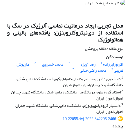
مدل تجربی ایجاد درماتیت تماسی آلرژیک در سگ با
استفاده از دی‌نیتروکلروبنزن: یافته‌های بالینی و
هماتولوژیک
نوع مقاله : مقاله پژوهشی
نویسندگان
3
2
1
اکرم زایرزاده
رضا آویزه
محمد خسروی
داریوش
2
3
غریبی
محمد راضی جلالی
1
دانشجوی دکتری تخصصی داخلی دام‌های کوچک، دانشکده دامپزشکی،
دانشگاه شهید چمران اهواز، اهواز، ایران
2
استاد گروه علوم درمانگاهی، دانشکده دامپزشکی، دانشگاه شهید چمران
اهواز، اهواز، ایران
3
دانشیار گروه پاتوبیولوژی، دانشکده دامپزشکی، دانشگاه شهید چمران
اهواز، اهواز، ایران
10.22055/ivj.2022.342295.2466
چکیده