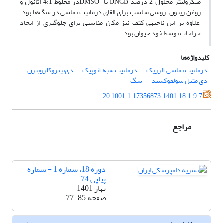
میکرولیتر محلول 2 درصد DNCB با DMSOدر مخلوط 4:1 اتانول و
روغن زیتون، روشی مناسب برای القای درماتیت تماسی در سگ‌ها بود.
علاوه بر این ناحیه­ی کتف نیز مکان مناسبی برای جلوگیری از ایجاد
جراحات توسط خود حیوان بود.
کلیدواژه‌ها
درماتیت تماسی آلرژیک
درماتیت شبه آتوپیک
دی‌نیتروکلروبنزن
دی متیل سولفوکسید
سگ
20.1001.1.17356873.1401.18.1.9.7
مراجع
دوره 18، شماره 1 - شماره
پیاپی 74
بهار 1401
صفحه
77-85