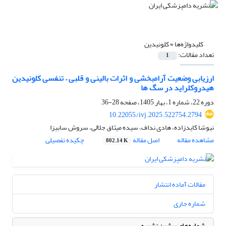
کلیدواژه‌ها =
کلونیدین
تعداد مقالات:
1
ارزیابی وضعیت آرام­بخشی و اثرات بالینی و قلبی – تنفسی کلونیدین
هیدروکلراید در سگ­ ها
دوره 22، شماره 1، بهار 1405، صفحه
28-36
10.22055/ivj.2025.522754.2794
نیوشا کایدزاده، هادی نداف، سیده میثاق جلالی، سروش سابیزا
مشاهده مقاله
اصل مقاله
چکیده تفصیلی
802.14 K
مقالات آماده انتشار
شماره جاری
شماره‌های پیشین نشریه