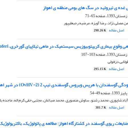
ی غده ی تیروئید در سگ های بومی منطقه ی اهواز
65-71
ن مصلی نژاد، رضا آویزه، مرضیه رجبعلیپور
اصل مقاله
298.26 K
وع بیماری کریپتوبیوزیس سیستمیک در ماهی تیلاپیای گورخری، Tilapia buttikoferi
103-107
ولابی دزفولی
اصل مقاله
295.15 K
فندان با هرپس ویروس گوسفندی تیپ 2 (OvHV-2) در شهر اهواز با آزمایش PCR
49-54
ادشاپوری، محمد رشنو، ساوش منصوری، محمد صباغان، مجتبی حقی کرم اله، ماجده بلا
اصل مقاله
381.7 K
ایعات ریوی گوسفند در کشتارگاه اهواز: مطالعه ی پاتولوژیک، باکتریولوژیک 