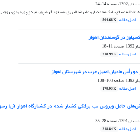
14-24
، عاطفه صباغ، بابک محمدیان، علیرضا البرزی، مسعود قربانپور، مهدی پورمهدی بروجنی
اصل مقاله
504.68 K
یلوز در گوسفندان اهواز
11-18
اصل مقاله
218.99 K
ر دو رأس مادیان اصیل عرب در شهرستان اهواز
103-108
اصل مقاله
178.93 K
های حامل ویروس تب برفکی کشتار شده در کشتارگاه اهواز آریا رسولی
28-35
اصل مقاله
218.84 K