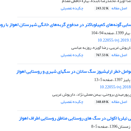
ضا آویزه، محمدرضا تابنده، بهاره حافظی مقدم
اصل مقاله
چکیده تفصیلی
243.32 K
یی گونه‌های کمپیلوباکتر در مدفوع گربه‌های خانگی شهرستان اهواز با رو
94-104
10.22055/ivj.2019
اریوش غریبی، رضا آویزه، روزبه عباسی
اصل مقاله
چکیده تفصیلی
767.53 K
امل خطر ارلیشیوز سگ سانان در سگهای شهری و روستایی اهواز
5-13
10.22055/ivj.201
 پورمهدی بروجنی، بهمن مصلی نژاد، داریوش غریبی
اصل مقاله
چکیده تفصیلی
348.69 K
تیلریا اکوئی در سگ های روستایی مناطق روستایی اطراف اهواز
5-8