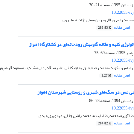
21-30
10.22055/iv
 محمد راضی جلالی، بهمن مصلی نژاد، نیما برون
اصل مقاله
286.83 K
لوژی کلیه و مثانه گاومیش رودخانه‌ای در کشتارگاه اهواز
69-75
10.22055/iv
ی عباس نیکوند، محمد رحیم حاجی حاجیکلایی، علیرضا قدردان مشهدی، مسعود قربانپور
اصل مقاله
1.27 M
ی مس در سگ‌های شهری و روستایی شهرستان اهواز
78-86
10.22055/iv
ضا آویزه، محمدرضا تابنده، محمد راضی جلالی، مهدی پورمهدی
اصل مقاله
264.82 K