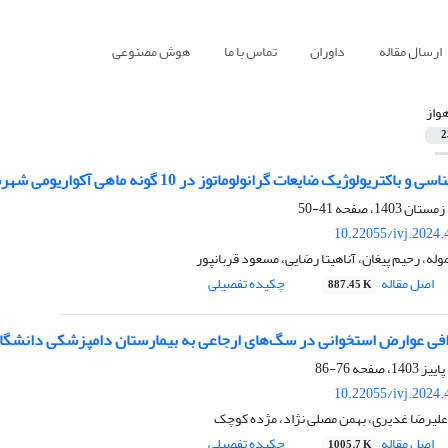
ارسال مقاله
داوران
تماس با ما
هوش مصنوعی
هواز
2
یولوژیک ضایعات گرانولوماتوز در 10 گونه ماهی آکواریومی شهرستان اهواز
41-50
10.22055/ivj.2024
له، رحیم پیغان، آناهیتا رضایی، مسعود قربانپور
اصل مقاله
چکیده تفصیلی
887.45 K
رافی عوارض استخوانی در سگ‌های ارجاعی به بیمارستان دامپزشکی دانشگا
76-86
10.22055/ivj.2024
علیرضا غدیری، بهمن مصلی نژاد، مژده کوچک
اصل مقاله
چکیده تفصیلی
1005.7 K