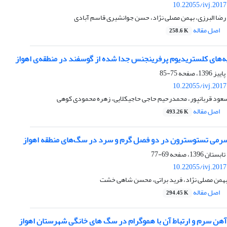
10.22055/ivj.201
رضا البرزی، بهمن مصلی نژاد، حسن جوانشیری قاسم آبادی
اصل مقاله
258.6 K
ه‌های کلستریدیوم پرفرینجنس جدا شده از گوسفند در منطقه‌ی اهواز
75-85
10.22055/ivj.201
عود قربانپور، محمدرحیم حاجی حاجیکلایی، زهره محمودی کوهی
اصل مقاله
493.26 K
رمی تستوسترون در دو فصل گرم و سرد در سگ‌های منطقه اهواز
69-77
10.22055/ivj.201
 بهمن مصلی نژاد، فرید براتی، محسن شاهی خشت
اصل مقاله
294.45 K
ن سرم و ارتباط آن با هموگرام در سگ های خانگی شهرستان اهواز