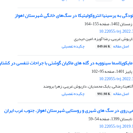
لودگی به یرسینیا انتروکولیتیکا در سگ‌های خانگی شهرستان اهواز
155-164
10.22055/ivj.2022
اریوش غریبی، رضا آویزه، امین حیدری
اصل مقاله
چکیده تفصیلی
849.66 K
مایکوپلاسما سینوویه در گله های ماکیان گوشتی با جراحات تنفسی در کشتارگ
95-102
10.22055/ivj.2022
اهیتا رضائی، بابک محمدیان، داریوش غریبی، زهرا برومند
اصل مقاله
چکیده تفصیلی
991.98 K
ی روی در سگ های شهری و روستایی شهرستان اهواز، جنوب غرب ایران
54-59
10.22055/ivj.2019