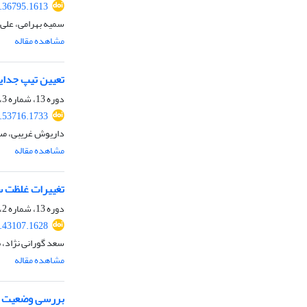
7.36795.1613
سمیه بهرامی، علی 
مشاهده مقاله
تعیین تیپ جدای
دوره 13، شماره 3، پاییز 1396، صفحه
7.53716.1733
داریوش غریبی، مس
مشاهده مقاله
تغییرات غلظت س
دوره 13، شماره 2، تابستان 1396، صفحه
7.43107.1628
سعد گورانی نژاد،
مشاهده مقاله
بررسی وضعیت آه