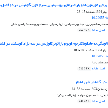
برخی هورمون‌ها و پارامترهای بیوشیمیایی سرم خون گاومیش در دو فصل 
15-23
10.22055/i
 محمدرضا شیرازی، مهدی رشنوادی، آریا رسولی، محمد نوری، محمد راضی جلالی
اصل مقاله
257.46 K
لودگی به مایکوباکتریوم اویوم پاراتوبرکلوزیس در سه نژاد گوسفند در کشتا
103-109
10.22055/i
مد عباس نیا
اصل مقاله
712.35 K
ر گاوهای شهر اهواز
58-64
هدی، غلامحسین خواجه، زهرا اسدی کرد
اصل مقاله
246.42 K