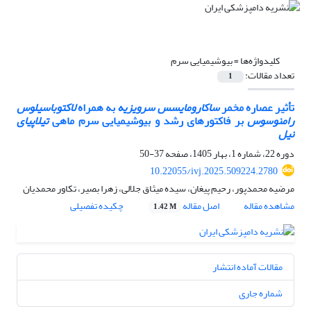
کلیدواژه‌ها =
بیوشیمیایی سرم
تعداد مقالات:
1
تأثیر عصاره مخمر
ساکارومایسس سرویزیه
به همراه
لاکتوباسیلوس
رامنوسوس
بر فاکتورهای رشد و بیوشیمیایی سرم ماهی
تیلاپیای
نیل
دوره 22، شماره 1، بهار 1405، صفحه
37-50
10.22055/ivj.2025.509224.2780
مرضیه محمدپور، رحیم پیغان، سیده میثاق جلالی، زهرا بصیر، تکاور محمدیان
مشاهده مقاله
اصل مقاله
چکیده تفصیلی
1.42 M
مقالات آماده انتشار
شماره جاری