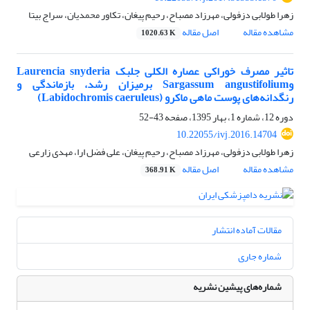
زهرا طولابی دزفولی، مهرزاد مصباح، رحیم پیغان، تکاور محمدیان، سراج بیتا
مشاهده مقاله
اصل مقاله
1020.63 K
تاثیر مصرف خوراکی عصاره الکلی جلبک Laurencia snyderia
وSargassum angustifolium برمیزان رشد، بازماندگی و
رنگدانه‌های پوست ماهی ماکرو (Labidochromis caeruleus)
دوره 12، شماره 1، بهار 1395، صفحه
43-52
10.22055/ivj.2016.14704
زهرا طولابی دزفولی، مهرزاد مصباح، رحیم پیغان، علی فضل ارا، مهدی زارعی
مشاهده مقاله
اصل مقاله
368.91 K
مقالات آماده انتشار
شماره جاری
شماره‌های پیشین نشریه