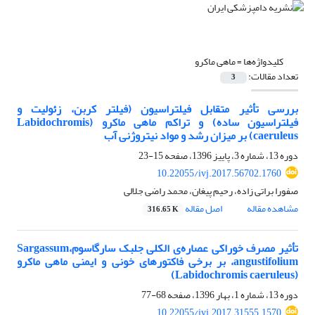
کلیدواژه‌ها =
ماهی ماکرو
تعداد مقالات:
3
بررسی تأثیر متقابل فیلتراسیون (فیلتر کربن‏، زئولیت و
فیلتراسیون ساده) و تراکم ماهی ماکرو (Labidochromis
caeruleus) بر میزان رشد و مواد نیتروژنی آب
دوره 13، شماره 3، پاییز 1396، صفحه
15-23
10.22055/ivj.2017.56702.1760
صفورا براتی زاده، رحیم پیغان، محمد راضی جلالی
مشاهده مقاله
اصل مقاله
316.65 K
تأثیر مصرف خوراکی عصاره‌ی الکلی جلبک سارگاسوم،Sargassum
angustifolium، بر برخی فاکتورهای خونی و ایمنی ماهی ماکرو
(Labidochromis caeruleus)
دوره 13، شماره 1، بهار 1396، صفحه
68-77
10.22055/ivj.2017.31555.1570