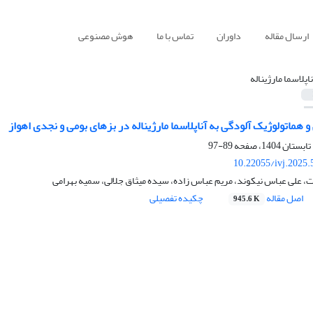
ارسال مقاله
داوران
تماس با ما
هوش مصنوعی
ناپلاسما مارژیناله
 هماتولوژیک آلودگی به آناپلاسما مارژیناله در بزهای بومی و نجدی اهواز
89-97
10.22055/ivj.2025
 علی عباس نیکوند، مریم عباس زاده، سیده میثاق جلالی، سمیه بهرامی
اصل مقاله
چکیده تفصیلی
945.6 K