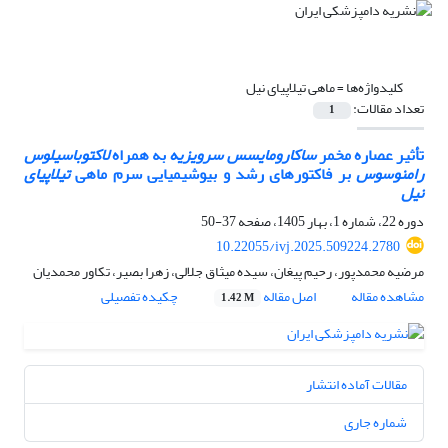
کلیدواژه‌ها =
ماهی تیلاپیای نیل
تعداد مقالات:
1
تأثیر عصاره مخمر
ساکارومایسس سرویزیه
به همراه
لاکتوباسیلوس
رامنوسوس
بر فاکتورهای رشد و بیوشیمیایی سرم ماهی
تیلاپیای
نیل
دوره 22، شماره 1، بهار 1405، صفحه
37-50
10.22055/ivj.2025.509224.2780
مرضیه محمدپور، رحیم پیغان، سیده میثاق جلالی، زهرا بصیر، تکاور محمدیان
مشاهده مقاله
اصل مقاله
چکیده تفصیلی
1.42 M
مقالات آماده انتشار
شماره جاری