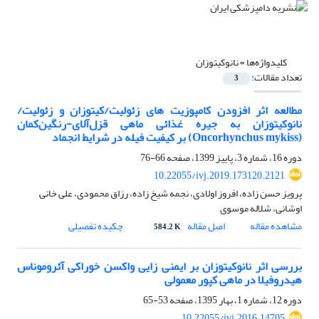
کلیدواژه‌ها =
نانوکیتوزان
تعداد مقالات:
3
مطالعه اثر افزودن کامپوزیت های زئولیت/کیتوزان و زئولیت/
نانوکیتوزان به جیره غذائی ماهی قزل‌آلای-رنگین‌کمان
(Oncorhynchus mykiss) بر کیفیت فیله در شرایط انجماد
دوره 16، شماره 3، پاییز 1399، صفحه
66-76
10.22055/ivj.2019.173120.2121
پرویز حسن زاده، افروز اولادی، نجمه شیخ زاده، رزاق محمودی، علی خانی
اوشانی، شلاله موسوی
مشاهده مقاله
اصل مقاله
چکیده تفصیلی
584.2 K
بررسی اثر نانوکیتوزان بر ایمنی زایی واکسن خوراکی آئروموناس
هیدروفیلا در ماهی کپور معمولی
دوره 12، شماره 1، بهار 1395، صفحه
53-65
10.22055/ivj.2016.14705