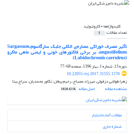
کلیدواژه‌ها =
کاروتنوئید
تعداد مقالات:
1
تأثیر مصرف خوراکی عصاره‌ی الکلی جلبک سارگاسوم،Sargassum
angustifolium، بر برخی فاکتورهای خونی و ایمنی ماهی ماکرو
(Labidochromis caeruleus)
دوره 13، شماره 1، بهار 1396، صفحه
68-77
10.22055/ivj.2017.31555.1570
زهرا طولابی دزفولی، مهرزاد مصباح، رحیم پیغان، تکاور محمدیان، سراج بیتا
مشاهده مقاله
اصل مقاله
1020.63 K
مقالات آماده انتشار
شماره جاری