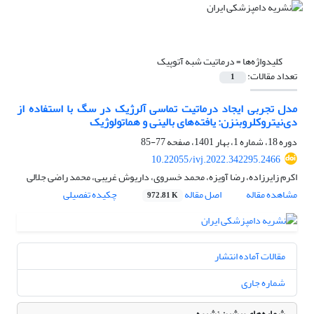
کلیدواژه‌ها =
درماتیت شبه آتوپیک
تعداد مقالات:
1
مدل تجربی ایجاد درماتیت تماسی آلرژیک در سگ با استفاده از
دی‌نیتروکلروبنزن: یافته‌های بالینی و هماتولوژیک
دوره 18، شماره 1، بهار 1401، صفحه
77-85
10.22055/ivj.2022.342295.2466
اکرم زایرزاده، رضا آویزه، محمد خسروی، داریوش غریبی، محمد راضی جلالی
مشاهده مقاله
اصل مقاله
چکیده تفصیلی
972.81 K
مقالات آماده انتشار
شماره جاری
شماره‌های پیشین نشریه