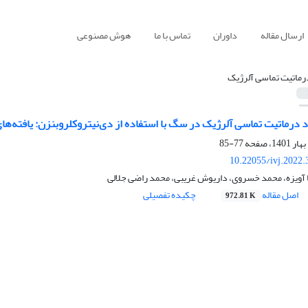
ارسال مقاله
داوران
تماس با ما
هوش مصنوعی
رماتیت تماسی آلرژیک
 درماتیت تماسی آلرژیک در سگ با استفاده از دی‌نیتروکلروبنزن: یافته‌های
77-85
10.22055/ivj.2022
ا آویزه، محمد خسروی، داریوش غریبی، محمد راضی جلالی
اصل مقاله
چکیده تفصیلی
972.81 K