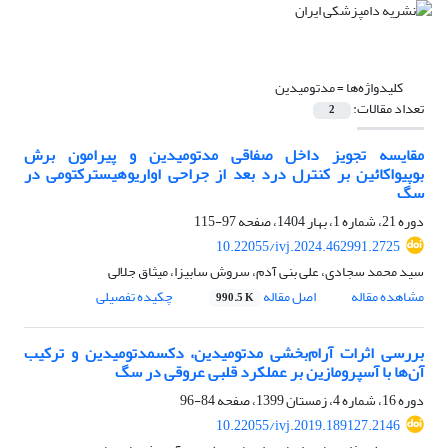
کلیدواژه‌ها =
مدتومیدین
تعداد مقالات:
2
مقایسه تجویز داخل صفاقی مدتومیدین و پیرامون برش
بوپیواکائین بر کنترل درد بعد از جراحی اواریوهیسترکتومی در
سگ
دوره 21، شماره 1، بهار 1404، صفحه
97-115
10.22055/ivj.2024.462991.2725
سید محمد سجادی، علی بنی آدم، سروش سابیزا، میثاق جلالی
مشاهده مقاله
اصل مقاله
چکیده تفصیلی
990.5 K
بررسی اثرات آرام‌بخشی مدتومیدین، دکسمدتومیدین و ترکیب
آن‌ها با آسپرومازین بر عملکرد قلبی عروقی در سگ
دوره 16، شماره 4، زمستان 1399، صفحه
84-96
10.22055/ivj.2019.189127.2146