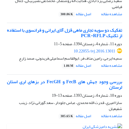
سعید رضایی یزدآبادی، هدایت اله روشنفکر، محمدتقی نصیربیگی، جمال
فیاضی
مشاهده مقاله
اصل مقاله
300.06 K
تفکیک دو سویه تجاری ماهی قزل آلای ایرانی و فرانسوی با استفاده
از تکنیک PCR-RFLP
دوره 11، شماره 4، زمستان 1394، صفحه
5-11
10.22055/ivj.2016.13011
سمیه ایرجی، رامین مناف فر، ابوالقاسم اسماعیلی فریدونی، صمد زارع
مشاهده مقاله
اصل مقاله
1.06 M
بررسی وجود جهش های FecB و FecGH در بزهای لری استان
لرستان
دوره 10، شماره 4، زمستان 1393، صفحه
13-19
سارا امیری، قدرت الله محمدی، عباس جلودار، سعد گورانی نژاد، زینب
شفیعیان
مشاهده مقاله
اصل مقاله
385.65 K