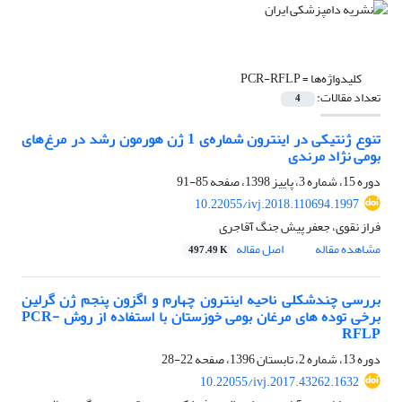
کلیدواژه‌ها =
PCR-RFLP
تعداد مقالات:
4
تنوع ژنتیکی در اینترون شماره‌ی 1 ژن هورمون رشد در مرغ‌های
بومی نژاد مرندی
دوره 15، شماره 3، پاییز 1398، صفحه
85-91
10.22055/ivj.2018.110694.1997
فراز نقوی، جعفر پیش جنگ آقاجری
مشاهده مقاله
اصل مقاله
497.49 K
بررسی چندشکلی ناحیه اینترون چهارم و اگزون پنجم ژن گرلین
برخی توده های مرغان بومی خوزستان با استفاده از روش PCR-
RFLP
دوره 13، شماره 2، تابستان 1396، صفحه
22-28
10.22055/ivj.2017.43262.1632