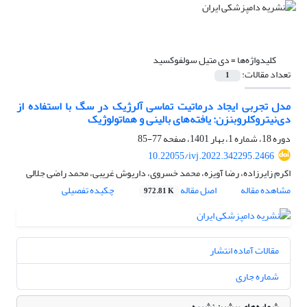
کلیدواژه‌ها =
دی متیل سولفوکسید
تعداد مقالات:
1
مدل تجربی ایجاد درماتیت تماسی آلرژیک در سگ با استفاده از
دی‌نیتروکلروبنزن: یافته‌های بالینی و هماتولوژیک
دوره 18، شماره 1، بهار 1401، صفحه
77-85
10.22055/ivj.2022.342295.2466
اکرم زایرزاده، رضا آویزه، محمد خسروی، داریوش غریبی، محمد راضی جلالی
مشاهده مقاله
اصل مقاله
چکیده تفصیلی
972.81 K
مقالات آماده انتشار
شماره جاری
شماره‌های پیشین نشریه