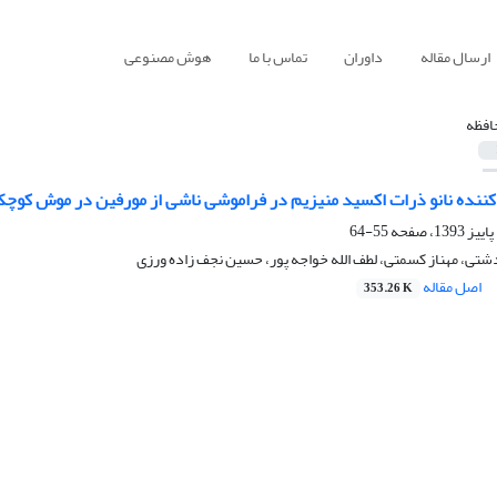
ارسال مقاله
داوران
تماس با ما
هوش مصنوعی
افظه
نده نانو ذرات اکسید منیزیم در فراموشی ناشی از مورفین در موش کوچ
55-64
دشتی، مهناز کسمتی، لطف الله خواجه پور، حسین نجف زاده ورزی
اصل مقاله
353.26 K