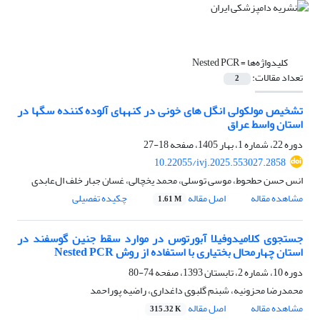
کلیدواژه‌ها =
Nested PCR
تعداد مقالات:
2
تشخیص مولکولی انگل ­های خونی در کنه­های آلوده کننده سگ­ها در
استان واسط عراق
دوره 22، شماره 1، بهار 1405، صفحه
18-27
10.22055/ivj.2025.553027.2858
انس حسن حطحوط، موسی توسلی، محمد یخچالی، غسان جبار خلف ال‌عابدی
مشاهده مقاله
اصل مقاله
چکیده تفصیلی
1.61 M
جستجوی کلامیدوفیلا آبورتوس در موارد سقط جنین گوسفند در
استان چهارمحال بختیاری با استفاده از روش Nested PCR
دوره 10، شماره 2، تابستان 1393، صفحه
74-80
محمدرضا محزونیه، شبنم گلبوی داغداری، راضیه پوراحمد
مشاهده مقاله
اصل مقاله
315.32 K