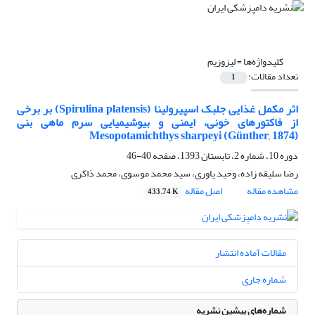
کلیدواژه‌ها =
لیزوزیم
تعداد مقالات:
1
اثر مکمل غذایی جلبک اسپیرولینا (Spirulina platensis) بر برخی
از فاکتورهای خونی، ایمنی و بیوشیمیایی سرم ماهی بنی
Mesopotamichthys sharpeyi (Günther, 1874)
دوره 10، شماره 2، تابستان 1393، صفحه
40-46
رضا سلیقه زاده، وحید یاوری، سید محمد موسوی، محمد ذاکری
مشاهده مقاله
اصل مقاله
433.74 K
مقالات آماده انتشار
شماره جاری
شماره‌های پیشین نشریه