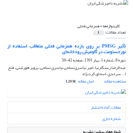
کلیدواژه‌ها =
همزمانی فحلی
تعداد مقالات:
1
تأثیر PMSG بر روی بازده همزمانی فحلی متعاقب استفاده از
نورجستومت در گاومیش رودخانه‌ای
دوره 8، شماره 1، بهار 1391، صفحه
42-50
عبدالرضا رستگارنیا، امیر نیاسری‌نسلجی نیاسری نسلجی، پرویز هورشتی، فتح
ا... سرحدی، اسحاق کردنژاد
مشاهده مقاله
اصل مقاله
1.29 M
مقالات آماده انتشار
شماره جاری
شماره‌های پیشین نشریه