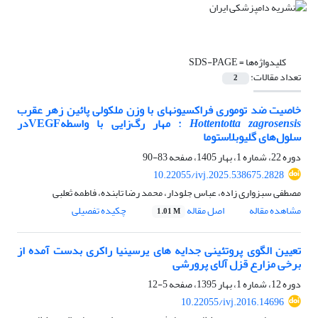
کلیدواژه‌ها =
SDS-PAGE
تعداد مقالات:
2
خاصیت ضد توموری فراکسیون­های با وزن ملکولی پائین زهر عقرب
Hottentotta zagrosensis
: مهار رگ‌زایی با واسطهVEGFدر
سلول‌های گلیوبلاستوما
دوره 22، شماره 1، بهار 1405، صفحه
83-90
10.22055/ivj.2025.538675.2828
مصطفی سبزواری زاده، عباس جلودار، محمد رضا تابنده، فاطمه ثعلبی
مشاهده مقاله
اصل مقاله
چکیده تفصیلی
1.01 M
تعیین الگوی پروتئینی جدایه های یرسینیا راکری بدست آمده از
برخی مزارع قزل آلای پرورشی
دوره 12، شماره 1، بهار 1395، صفحه
5-12
10.22055/ivj.2016.14696