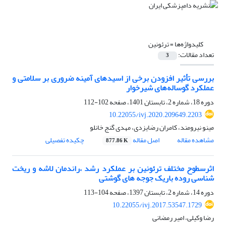
کلیدواژه‌ها =
ترئونین
تعداد مقالات:
3
بررسی تأثیر افزودن برخی از اسیدهای آمینه ضروری بر سلامتی و
عملکرد گوساله‌های شیرخوار
دوره 18، شماره 2، تابستان 1401، صفحه
102-112
10.22055/ivj.2020.209649.2203
مینو نیرومند، کامران رضایزدی، مهدی گنج خانلو
مشاهده مقاله
اصل مقاله
چکیده تفصیلی
877.86 K
اثرسطوح مختلف ترئونین بر عملکرد رشد ،راندمان لاشه و ریخت
شناسی روده باریک جوجه های گوشتی
دوره 14، شماره 2، تابستان 1397، صفحه
104-113
10.22055/ivj.2017.53547.1729
رضا وکیلی، امیر رمضانی