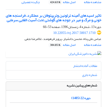
مشاهده مقاله
اصل مقاله
چکیده تفصیلی
424.63 K
تاثیر اسیدهای آمینه ترئونین وتریپتوفان بر عملکرد، فراسنجه های
خونی و مرگ و میر در جوجه های گوشتی تحت آسیت القایی سرمایی
دوره 13، شماره 4، زمستان 1396، صفحه
53-66
10.22055/ivj.2017.50017.1710
عباس علی پناه، محسن دانشیار، پرویز فرهومند، غلامرضا نجفی
مشاهده مقاله
اصل مقاله
304.85 K
مقالات آماده انتشار
شماره جاری
شماره‌های پیشین نشریه
دوره 22 (1405)