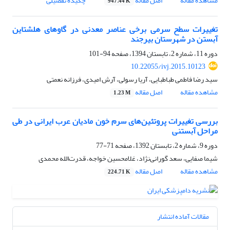
مشاهده مقاله
اصل مقاله
چکیده تفصیلی
947.44 K
تغییرات سطح سرمی برخی عناصر معدنی در گاوهای هلشتاین
آبستن در شهرستان بیرجند
دوره 11، شماره 2، تابستان 1394، صفحه
94-101
10.22055/ivj.2015.10123
سید رضا فاطمی طباطبایی، آریا رسولی، آرش امیدی، فرزانه نعمتی
مشاهده مقاله
اصل مقاله
1.23 M
بررسی تغییرات پروتئین‌های سرم خون مادیان عرب ایرانی در طی
مراحل آبستنی
دوره 9، شماره 2، تابستان 1392، صفحه
71-77
شیما صفایی، سعد گورانی‌نژاد، غلامحسین خواجه، قدرت‌الله محمدی
مشاهده مقاله
اصل مقاله
224.71 K
مقالات آماده انتشار