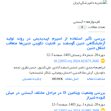
کلیدواژه‌ها =
آبستنی
تعداد مقالات:
6
بررسی تأثیر استفاده از اسپرم اپیدیدیمی در روند تولید
آزمایشگاهی جنین‌ گوسفند بر قابلیت تکوینی جنین‌ها متعاقب
انتقال جنین
دوره 20، شماره 4، زمستان 1403، صفحه
5-12
10.22055/ivj.2024.421673.2645
ابراهیم احمدی، ناصر شمس اسفندآبادی، علی کدیور، حسن نظری، نجمه
داودیان، آرش َعلاءالدینی، احسان رومیانی، شاکر شایسته‌نیا
مشاهده مقاله
اصل مقاله
چکیده تفصیلی
443.94 K
بررسی وضعیت ویتامین D در مراحل مختلف آبستنی در میش
کبوده شیراز
دوره 20، شماره 1، بهار 1403، صفحه
5-12
10.22055/ivj.2024.411885.2608