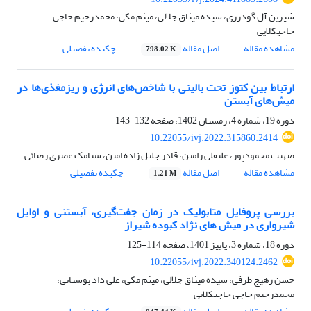
شیرین آل گودرزی، سیده میثاق جلالی، میثم مکی، محمدرحیم حاجی
حاجیکلایی
مشاهده مقاله
اصل مقاله
چکیده تفصیلی
798.02 K
ارتباط بین کتوز تحت بالینی با شاخص‌های انرژی و ریزمغذی‌ها در
میش‌های آبستن
دوره 19، شماره 4، زمستان 1402، صفحه
132-143
10.22055/ivj.2022.315860.2414
صهیب محمودپور، علیقلی رامین، قادر جلیل زاده امین، سیامک عصری رضائی
مشاهده مقاله
اصل مقاله
چکیده تفصیلی
1.21 M
بررسی پروفایل متابولیک در زمان جفت‌گیری، آبستنی و اوایل
شیرواری در میش های نژاد کبوده شیراز
دوره 18، شماره 3، پاییز 1401، صفحه
114-125
10.22055/ivj.2022.340124.2462
حسن رهیج طرفی، سیده میثاق جلالی، میثم مکی، علی داد بوستانی،
محمدرحیم حاجی حاجیکلایی