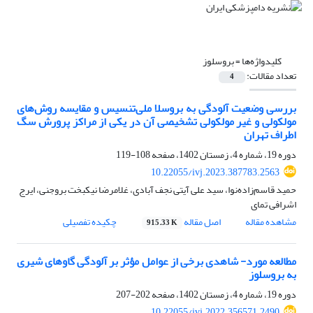
کلیدواژه‌ها =
بروسلوز
تعداد مقالات:
4
بررسی وضعیت آلودگی به بروسلا ملی‌تنسیس و مقایسه روش‌های
مولکولی و غیر مولکولی تشخیصی آن در یکی از مراکز پرورش سگ
اطراف تهران
دوره 19، شماره 4، زمستان 1402، صفحه
108-119
10.22055/ivj.2023.387783.2563
حمید قاسم‌زاده‌نوا، سید علی آیتی نجف آبادی، غلامرضا نیکبخت بروجنی، ایرج
اشرافی تمای
مشاهده مقاله
اصل مقاله
چکیده تفصیلی
915.33 K
مطالعه مورد- شاهدی برخی از عوامل مؤثر بر آلودگی گاوهای شیری
به بروسلوز
دوره 19، شماره 4، زمستان 1402، صفحه
202-207
10.22055/ivj.2022.356571.2490