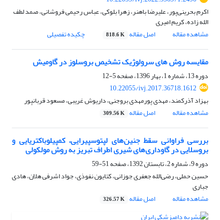
اکرم بحرینی‌پور، علیرضا باهنر، زهرا بلوکی، عباس رحیمی فروشانی، صمد لطف
الله زاده، کریم امیری
مشاهده مقاله
اصل مقاله
چکیده تفصیلی
818.6 K
مقایسه روش های سرولوژیک تشخیص بروسلوز در گاومیش
دوره 13، شماره 1، بهار 1396، صفحه
5-12
10.22055/ivj.2017.36718.1612
بهزاد آذرکمند، مهدی پورمهدی بروجنی، داریوش غریبی، مسعود قربانپور
مشاهده مقاله
اصل مقاله
309.56 K
بررسی فراوانی سقط جنین‌های لپتوسپیر‌ایی، کمپیلوبا‌کتریایی و
بروسلا‌یی در گاوداری‌های شیری اطراف تبریز به روش مولکو‌لی
دوره 9، شماره 2، تابستان 1392، صفحه
51-59
حسین حملی، رضی‌الله جعفری جوزانی، کتایون نفوذی، جواد اشرفی هلان، هادی
جباری
مشاهده مقاله
اصل مقاله
326.57 K