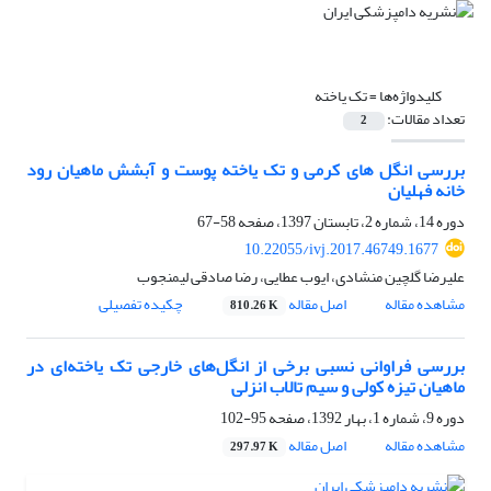
کلیدواژه‌ها =
تک یاخته
تعداد مقالات:
2
بررسی انگل های کرمی و تک یاخته پوست و آبشش ماهیان رود
خانه فهلیان
دوره 14، شماره 2، تابستان 1397، صفحه
58-67
10.22055/ivj.2017.46749.1677
علیرضا گلچین منشادی، ایوب عطایی، رضا صادقی لیمنجوب
مشاهده مقاله
اصل مقاله
چکیده تفصیلی
810.26 K
بررسی فراوانی نسبی برخی از انگل‌های خارجی تک یاخته‌ای در
ماهیان تیزه کولی و سیم تالاب انزلی
دوره 9، شماره 1، بهار 1392، صفحه
95-102
مشاهده مقاله
اصل مقاله
297.97 K