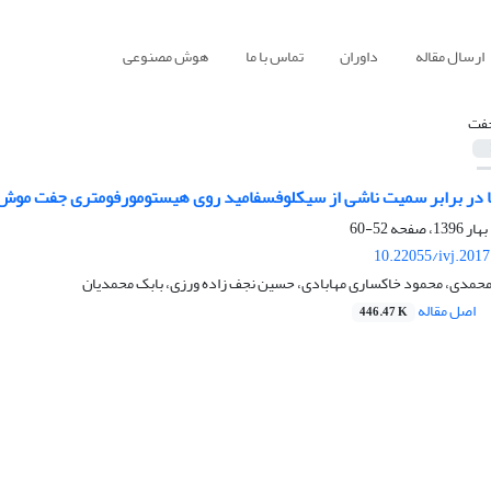
ارسال مقاله
داوران
تماس با ما
هوش مصنوعی
فت
ا در برابر سمیت ناشی از سیکلوفسفامید روی هیستومورفومتری جفت موش
52-60
10.22055/ivj.201
 محمدی، محمود خاکساری مهابادی، حسین نجف زاده ورزی، بابک محمدیان
اصل مقاله
446.47 K