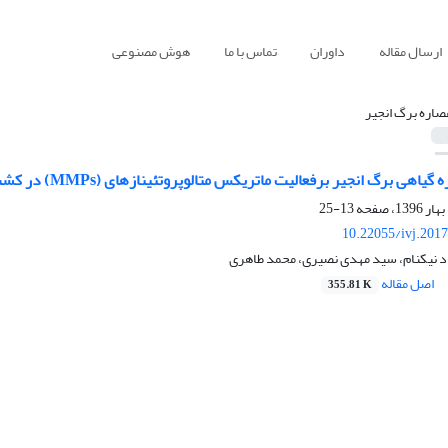
ارسال مقاله
داوران
تماس با ما
هوش مصنوعی
صاره برگ انجیر
رگ انجیر برفعالیت ماتریکس متالوپروتئینازهای (MMPs) در کشت سلول های فیبروبلاست (HEP2)
13-25
10.22055/ivj.201
اد نیکنام، سید مهدی نصیری، محمد طاهری
اصل مقاله
355.81 K