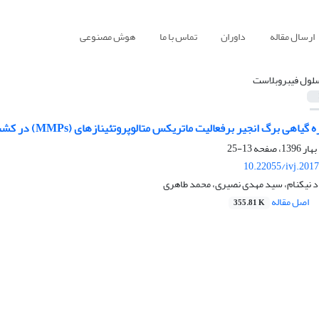
ارسال مقاله
داوران
تماس با ما
هوش مصنوعی
لول فیبروبلاست
رگ انجیر برفعالیت ماتریکس متالوپروتئینازهای (MMPs) در کشت سلول های فیبروبلاست (HEP2)
13-25
10.22055/ivj.201
اد نیکنام، سید مهدی نصیری، محمد طاهری
اصل مقاله
355.81 K