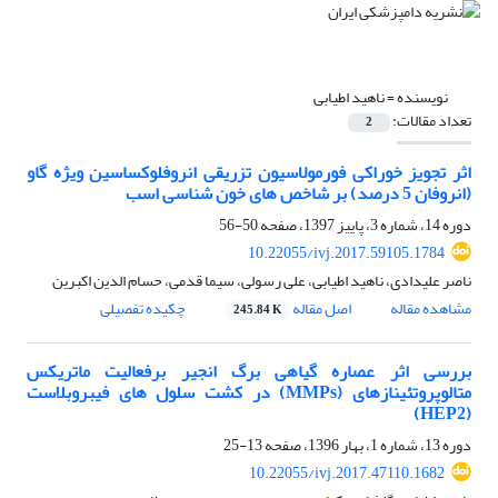
نویسنده =
ناهید اطیابی
تعداد مقالات:
2
اثر تجویز خوراکی فورمولاسیون تزریقی انروفلوکساسین ویژه گاو
(انروفان 5 درصد) بر شاخص های خون شناسی اسب
دوره 14، شماره 3، پاییز 1397، صفحه
50-56
10.22055/ivj.2017.59105.1784
ناصر علیدادی، ناهید اطیابی، علی رسولی، سیما قدمی، حسام الدین اکبرین
مشاهده مقاله
اصل مقاله
چکیده تفصیلی
245.84 K
بررسی اثر عصاره گیاهی برگ انجیر برفعالیت ماتریکس
متالوپروتئینازهای (MMPs) در کشت سلول های فیبروبلاست
(HEP2)
دوره 13، شماره 1، بهار 1396، صفحه
13-25
10.22055/ivj.2017.47110.1682