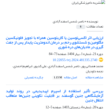
نویسنده =
ناصر شمس اسفندآبادی
تعداد مقالات:
6
ارزیابی اثر اکسی‌توسین یا کاربتوسین همراه با تجویز فلونیکسین
مگلومین و شستشوی رحم بر درمان اندومتریت پایدار پس از جفت
گیری در مادیان‌های دره شوری
دوره 21، شماره 1، بهار 1404، صفحه
73-84
10.22055/ivj.2024.481335.2740
محمد همدانی پور، ناصر شمس اسفندآبادی، علی کدیور، ابراهیم احمدی،
نجمه داودیان
مشاهده مقاله
اصل مقاله
چکیده تفصیلی
1.15 M
بررسی تأثیر استفاده از اسپرم اپیدیدیمی در روند تولید
آزمایشگاهی جنین‌ گوسفند بر قابلیت تکوینی جنین‌ها متعاقب
انتقال جنین
دوره 20، شماره 4، زمستان 1403، صفحه
5-12