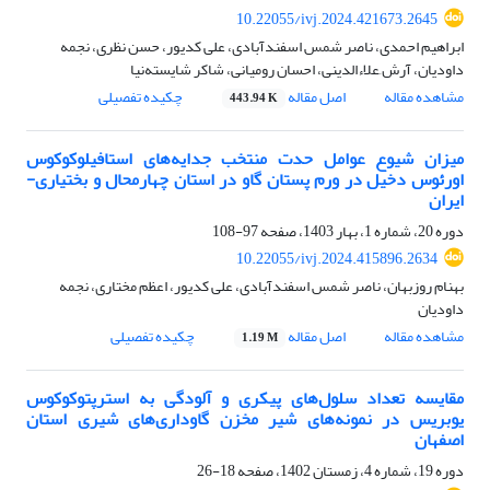
10.22055/ivj.2024.421673.2645
ابراهیم احمدی، ناصر شمس اسفندآبادی، علی کدیور، حسن نظری، نجمه
داودیان، آرش َعلاءالدینی، احسان رومیانی، شاکر شایسته‌نیا
مشاهده مقاله
اصل مقاله
چکیده تفصیلی
443.94 K
میزان شیوع عوامل حدت منتخب جدایه‌های استافیلوکوکوس
اورئوس دخیل در ورم پستان گاو در استان چهارمحال و بختیاری-
ایران
دوره 20، شماره 1، بهار 1403، صفحه
97-108
10.22055/ivj.2024.415896.2634
بهنام روزبهان، ناصر شمس اسفندآبادی، علی کدیور، اعظم مختاری، نجمه
داودیان
مشاهده مقاله
اصل مقاله
چکیده تفصیلی
1.19 M
مقایسه تعداد سلول‌های پیکری و آلودگی به استرپتوکوکوس
یوبریس در نمونه‌های شیر مخزن گاوداری‌های شیری استان
اصفهان
دوره 19، شماره 4، زمستان 1402، صفحه
18-26