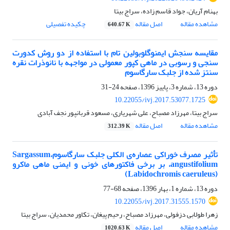
بهنام آریان، جواد قاسم زاده، سراج بیتا
مشاهده مقاله
اصل مقاله
چکیده تفصیلی
640.67 K
مقایسه سنجش ایمنوگلوبولین تام با استفاده از دو روش کدورت
سنجی و رسوبی در ماهی کپور معمولی در مواجهه با نانوذرات نقره
سنتز شده از جلبک سارگاسوم
دوره 13، شماره 3، پاییز 1396، صفحه
24-31
10.22055/ivj.2017.53077.1725
سراج بیتا، مهرزاد مصباح، علی شهریاری، مسعود قربانپور نجف آبادی
مشاهده مقاله
اصل مقاله
312.39 K
تأثیر مصرف خوراکی عصاره‌ی الکلی جلبک سارگاسوم،Sargassum
angustifolium، بر برخی فاکتورهای خونی و ایمنی ماهی ماکرو
(Labidochromis caeruleus)
دوره 13، شماره 1، بهار 1396، صفحه
68-77
10.22055/ivj.2017.31555.1570
زهرا طولابی دزفولی، مهرزاد مصباح، رحیم پیغان، تکاور محمدیان، سراج بیتا
مشاهده مقاله
اصل مقاله
1020.63 K