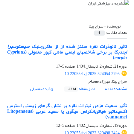
نویسنده =
سراج بیتا
تعداد مقالات:
4
تاثیر نانوذرات نقره سنتز شده از از ماکروجلبک
سیستوسیرا
ایندیکا
بر برخی شاخص­های ایمنی ماهی کپور معمولی (
Cyprinus
)
carpio
دوره 21، شماره 2، تابستان 1404، صفحه
5-17
10.22055/ivj.2025.524054.2795
سراج بیتا، مهرزاد مصباح
مشاهده مقاله
اصل مقاله
چکیده تفصیلی
1.02 M
تأثیر سمیت مزمن نیترات نقره بر نشان گرهای زیستی استرس
اکسیداتیو هپاتوپانکراس میگوی پا سفید غربی (Litopenaeus
vannamei)
دوره 19، شماره 2، تابستان 1402، صفحه
5-12
10.22055/ivj.2022.320498.2424