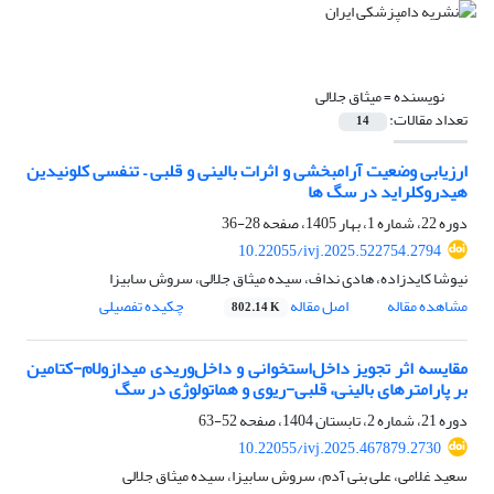
نویسنده =
میثاق جلالی
تعداد مقالات:
14
ارزیابی وضعیت آرام­بخشی و اثرات بالینی و قلبی – تنفسی کلونیدین
هیدروکلراید در سگ­ ها
دوره 22، شماره 1، بهار 1405، صفحه
28-36
10.22055/ivj.2025.522754.2794
نیوشا کایدزاده، هادی نداف، سیده میثاق جلالی، سروش سابیزا
مشاهده مقاله
اصل مقاله
چکیده تفصیلی
802.14 K
مقایسه اثر تجویز داخل‌استخوانی و داخل‌وریدی میدازولام-کتامین
بر پارامترهای بالینی، قلبی-ریوی و هماتولوژی در سگ
دوره 21، شماره 2، تابستان 1404، صفحه
52-63
10.22055/ivj.2025.467879.2730
سعید غلامی، علی بنی آدم، سروش سابیزا، سیده میثاق جلالی