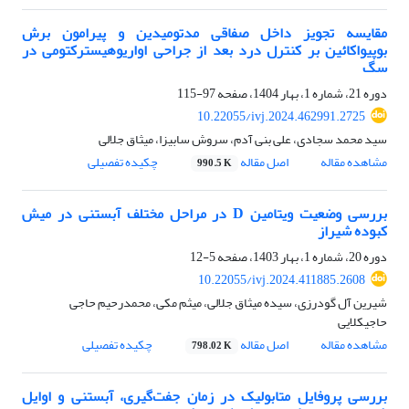
مقایسه تجویز داخل صفاقی مدتومیدین و پیرامون برش
بوپیواکائین بر کنترل درد بعد از جراحی اواریوهیسترکتومی در
سگ
دوره 21، شماره 1، بهار 1404، صفحه
97-115
10.22055/ivj.2024.462991.2725
سید محمد سجادی، علی بنی آدم، سروش سابیزا، میثاق جلالی
مشاهده مقاله
اصل مقاله
چکیده تفصیلی
990.5 K
بررسی وضعیت ویتامین D در مراحل مختلف آبستنی در میش
کبوده شیراز
دوره 20، شماره 1، بهار 1403، صفحه
5-12
10.22055/ivj.2024.411885.2608
شیرین آل گودرزی، سیده میثاق جلالی، میثم مکی، محمدرحیم حاجی
حاجیکلایی
مشاهده مقاله
اصل مقاله
چکیده تفصیلی
798.02 K
بررسی پروفایل متابولیک در زمان جفت‌گیری، آبستنی و اوایل