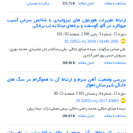
مشاهده مقاله
اصل مقاله
چکیده تفصیلی
351.75 K
ارتباط تغییرات هورمون های تیروئیدی با شاخص سرمی آسیب
میوکارد در گاو، گوسفند و بره‌های مبتلا به تب برفکی
دوره 15، شماره 3، پاییز 1398، صفحه
92-101
10.22055/ivj.2018.134349.2045
علی عباس نیکوند، سیده میثاق جلالی، علی رضا قدردان مشهدی، محمد نوری،
سروش حسن پور امیرآبادی
مشاهده مقاله
اصل مقاله
360.46 K
بررسی وضعیت آهن سرم و ارتباط آن با هموگرام در سگ های
خانگی شهرستان اهواز
دوره 12، شماره 4، زمستان 1395، صفحه
21-30
10.22055/ivj.2017.43003
سیده میثاق جلالی، محمد راضی جلالی، بهمن مصلی نژاد، نیما برون
مشاهده مقاله
اصل مقاله
286.83 K
بررسی اثر حفاظتی آنتی ونوم پلی والان و کوارستین بر تغییرات