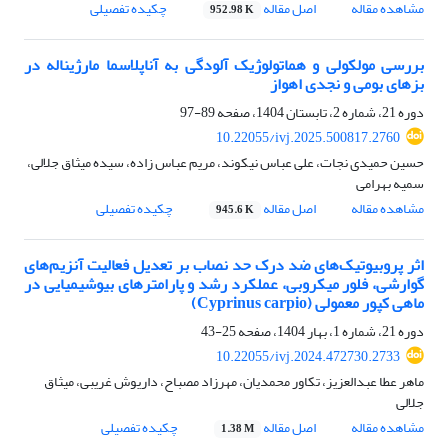
مشاهده مقاله
اصل مقاله
چکیده تفصیلی
952.98 K
بررسی مولکولی و هماتولوژیک آلودگی به آناپلاسما مارژیناله در
بزهای بومی و نجدی اهواز
دوره 21، شماره 2، تابستان 1404، صفحه
89-97
10.22055/ivj.2025.500817.2760
حسین حمیدی نجات، علی عباس نیکوند، مریم عباس زاده، سیده میثاق جلالی،
سمیه بهرامی
مشاهده مقاله
اصل مقاله
چکیده تفصیلی
945.6 K
اثر پروبیوتیک‌های ضد درک حد نصاب بر تعدیل فعالیت آنزیم‌های
گوارشی، فلور میکروبی، عملکرد رشد و پارامترهای بیوشیمیایی در
ماهی کپور معمولی (Cyprinus carpio)
دوره 21، شماره 1، بهار 1404، صفحه
25-43
10.22055/ivj.2024.472730.2733
ماهر عطا عبدالعزیز، تکاور محمدیان، مهرزاد مصباح، داریوش غریبی، میثاق
جلالی
مشاهده مقاله
اصل مقاله
چکیده تفصیلی
1.38 M