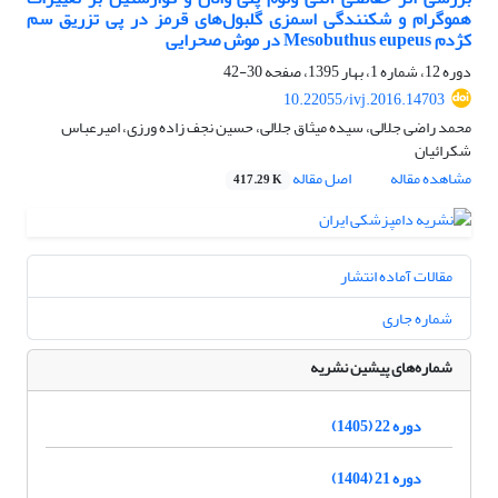
هموگرام و شکنندگی اسمزی گلبول‌های قرمز در پی تزریق سم
کژدم Mesobuthus eupeus در موش صحرایی
دوره 12، شماره 1، بهار 1395، صفحه
30-42
10.22055/ivj.2016.14703
محمد راضی جلالی، سیده میثاق جلالی، حسین نجف زاده ورزی، امیرعباس
شکرائیان
مشاهده مقاله
اصل مقاله
417.29 K
مقالات آماده انتشار
شماره جاری
شماره‌های پیشین نشریه
دوره 22 (1405)
دوره 21 (1404)