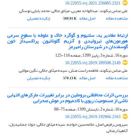
10.22055/ivj.2021.256885.2321
علی عباس نیکوند، عبدالواحد معربی، میثاق جلالی، محمد بابایی توسکی
مشاهده مقاله
اصل مقاله
چکیده تفصیلی
509.91 K
ارتباط مقادیر ید، سلنیوم و گوگرد خاک و علوفه با سطوح سرمی
هورمون‌های تیروئیدی و آنزیم گلوتاتیون پراکسیداز خون
گوسفندان در شهرستان رامهرمز
دوره 16، شماره 3، پاییز 1399، صفحه
116-125
10.22055/ivj.2019.189508.2149
علی عباس نیکوند، فاطمه راست منش، سیده میثاق جلالی، نگین مولایی
مشاهده مقاله
اصل مقاله
چکیده تفصیلی
570.13 K
بررسی اثرات محافظتی بروملین در برابر تغییرات مارکرهای التهابی
ناشی از مسمومیت ریوی با کادمیوم در موش صحرایی
دوره 16، شماره 2، تابستان 1399، صفحه
75-88
10.22055/ivj.2019.192966.2163
سیروس رفیعی اصل، غلامحسین خواجه، سیده میثاق جلالی، جواد جمشیدیان،
آناهیتا رضائی