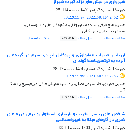
شیرواری در میش های نژاد کبوده شیراز
دوره 18، شماره 3، پاییز 1401، صفحه
114-125
10.22055/ivj.2022.340124.2462
حسن رهیج طرفی، سیده میثاق جلالی، میثم مکی، علی داد بوستانی،
محمدرحیم حاجی حاجیکلایی
مشاهده مقاله
اصل مقاله
چکیده تفصیلی
947.44 K
ارزیابی تغییرات هماتولوژی و پروفایل‌ لیپیدی سرم در گربه‌های
آلوده به توکسوپلاسما گوندای
دوره 18، شماره 2، تابستان 1401، صفحه
17-28
10.22055/ivj.2020.240923.2286
حسین حمیدی نجات، بهمن مصلی نژاد، سیده میثاق جلالی، مریم شیخ زاده تک
آبی
مشاهده مقاله
اصل مقاله
737.14 K
شاخص های زیستی تخریب و بازسازی استخوان و نرمی مهره های
کمری در گاوهای مبتلا به هیپوفسفاتمی
دوره 17، شماره 1، بهار 1400، صفحه
91-99