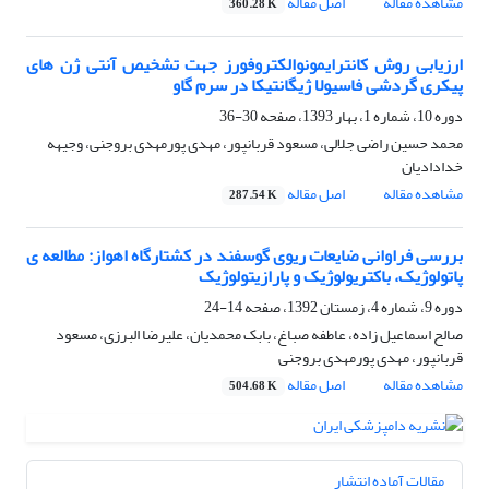
مشاهده مقاله
اصل مقاله
360.28 K
ارزیابی روش کانترایمونوالکتروفورز جهت تشخیص آنتی ژن های
پیکری گردشی فاسیولا ژیگانتیکا در سرم گاو
دوره 10، شماره 1، بهار 1393، صفحه
30-36
محمد حسین راضی جلالی، مسعود قربانپور، مهدی پورمهدی بروجنی، وجیهه
خدادادیان
مشاهده مقاله
اصل مقاله
287.54 K
بررسی فراوانی ضایعات ریوی گوسفند در کشتارگاه اهواز: مطالعه ی
پاتولوژیک، باکتریولوژیک و پارازیتولوژیک
دوره 9، شماره 4، زمستان 1392، صفحه
14-24
صالح اسماعیل زاده، عاطفه صباغ، بابک محمدیان، علیرضا البرزی، مسعود
قربانپور، مهدی پورمهدی بروجنی
مشاهده مقاله
اصل مقاله
504.68 K
مقالات آماده انتشار