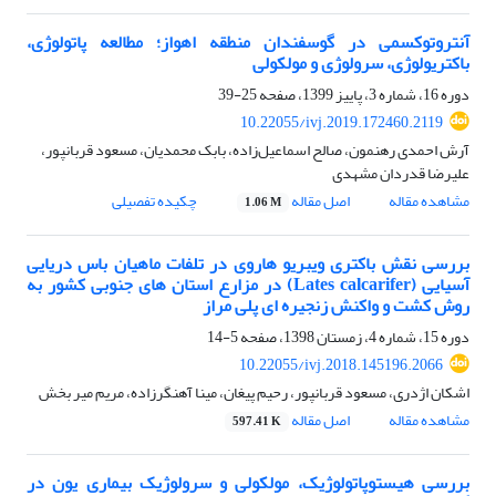
آنتروتوکسمی در گوسفندان منطقه اهواز؛ مطالعه پاتولوژی،
باکتریولوژی، سرولوژی و مولکولی
دوره 16، شماره 3، پاییز 1399، صفحه
25-39
10.22055/ivj.2019.172460.2119
آرش احمدی رهنمون، صالح اسماعیل‌زاده، بابک محمدیان، مسعود قربانپور،
علیرضا قدردان مشهدی
مشاهده مقاله
اصل مقاله
چکیده تفصیلی
1.06 M
بررسی نقش باکتری ویبریو هاروی در تلفات ماهیان باس دریایی
آسیایی (Lates calcarifer) در مزارع استان های جنوبی کشور به
روش کشت و واکنش زنجیره ای پلی مراز
دوره 15، شماره 4، زمستان 1398، صفحه
5-14
10.22055/ivj.2018.145196.2066
اشکان اژدری، مسعود قربانپور، رحیم پیغان، مینا آهنگرزاده، مریم میر بخش
مشاهده مقاله
اصل مقاله
597.41 K
بررسی هیستوپاتولوژیک، مولکولی و سرولوژیک بیماری یون در