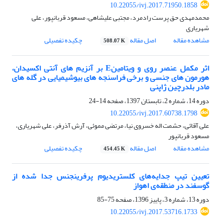
10.22055/ivj.2017.71950.1858
محمدمهدی حق پرست رادمرد، مجتبی علیشاهی، مسعود قربانپور، علی
شهریاری
مشاهده مقاله
اصل مقاله
چکیده تفصیلی
508.07 K
اثر مکمل عنصر روی و ویتامینE بر آنزیم های آنتی اکسیدان،
هورمون های جنسی و برخی فراسنجه های بیوشیمیایی در گله های
مادر بلدرچین ژاپنی
دوره 14، شماره 2، تابستان 1397، صفحه
14-24
10.22055/ivj.2017.60738.1798
علی آقائی، حشمت اله خسروی نیا، مرتضی مموئی، آرش آذرفر، علی شهریاری،
مسعود قربانپور
مشاهده مقاله
اصل مقاله
چکیده تفصیلی
454.45 K
تعیین تیپ جدایه‌های کلستریدیوم پرفرینجنس جدا شده از
گوسفند در منطقه‌ی اهواز
دوره 13، شماره 3، پاییز 1396، صفحه
75-85
10.22055/ivj.2017.53716.1733