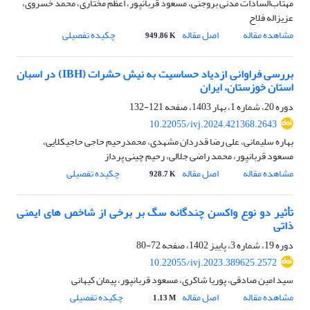
مهتاب‌السادات مدنی بروجنی، مسعود قربانپور، اعظم مختاری، محمد خسروی،
عزیزاله فلاح
مشاهده مقاله
اصل مقاله
چکیده تفصیلی
949.86 K
بررسی فراوانی ازدیاد حساسیت به نیش حشرات (IBH) در اسبان
استان خوزستان، ایران
دوره 20، شماره 1، بهار 1403، صفحه
121-132
10.22055/ivj.2024.421368.2643
بهاره سلیمانی، علی رضا قدردان مشهدی، محمدرحیم حاجی حاجیکلایی،
مسعود قربانپور، محمد راضی جلالی، رحیم چینی پرداز
مشاهده مقاله
اصل مقاله
چکیده تفصیلی
928.7 K
تأثیر دو نوع واکسن چندگانه سگ بر برخی از شاخص های ایمنی
ذاتی
دوره 19، شماره 3، پاییز 1402، صفحه
72-80
10.22055/ivj.2023.389625.2572
سید امین صادقی، پوریا شاکری، مسعود قربانپور، پیمان کیهانی
مشاهده مقاله
اصل مقاله
چکیده تفصیلی
1.13 M