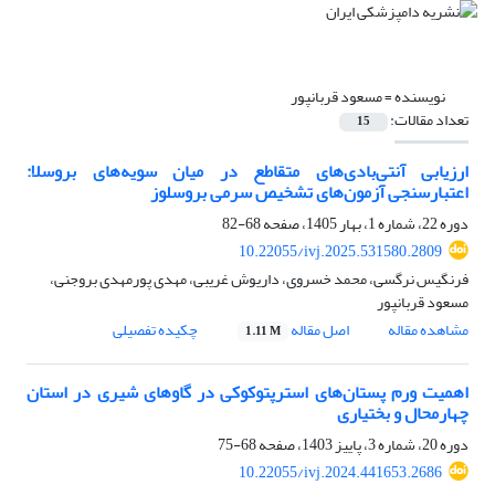
نویسنده =
مسعود قربانپور
تعداد مقالات:
15
ارزیابی آنتی‌بادی‌های متقاطع در میان سویه‌های بروسلا:
اعتبارسنجی آزمون‌های تشخیص سرمی بروسلوز
دوره 22، شماره 1، بهار 1405، صفحه
68-82
10.22055/ivj.2025.531580.2809
فرنگیس نرگسی، محمد خسروی، داریوش غریبی، مهدی پورمهدی بروجنی،
مسعود قربانپور
مشاهده مقاله
اصل مقاله
چکیده تفصیلی
1.11 M
اهمیت ورم پستان‌های استرپتوکوکی در گاوهای شیری در استان
چهارمحال و بختیاری
دوره 20، شماره 3، پاییز 1403، صفحه
68-75
10.22055/ivj.2024.441653.2686