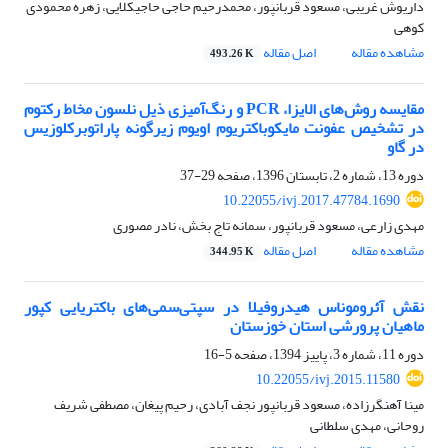
داریوش غریبی، مسعود قربانپور، محمدرحیم حاجی حاجیکلایی، زهره محمودی
کوهی
مشاهده مقاله
اصل مقاله
493.26 K
مقایسه روش‌های الایزا، PCR و رنگ‌آمیزی ذیل نلسون مخاط رکتوم
در تشخیص عفونت مایکوباکتریوم اویوم زیرگونه پاراتوبرکلوزیس
در گاو
دوره 13، شماره 2، تابستان 1396، صفحه
29-37
10.22055/ivj.2017.47784.1690
مهدی زارعی، مسعود قربانپور، سمانه تاج بخش، نادر مصوری
مشاهده مقاله
اصل مقاله
344.95 K
نقش آئروموناس هیدروفیلا در سپتی‌سمی‌های باکتریایی کپور
ماهیان پرورشی استان خوزستان
دوره 11، شماره 3، پاییز 1394، صفحه
5-16
10.22055/ivj.2015.11580
مینا آهنگرزاده، مسعود قربانپور نجف آبادی، رحیم پیغان، مصطفی شریف
روحانی، مهدی سلطانی