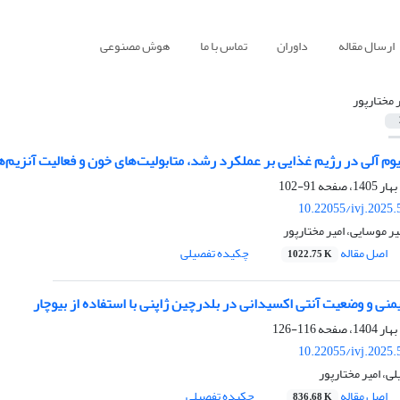
ارسال مقاله
داوران
تماس با ما
هوش مصنوعی
ر مختارپور
وم آلی در رژیم غذایی بر عملکرد رشد، متابولیت‌های خون و فعالیت آنزیم‌ه
91-102
10.22055/ivj.2025
ر موسایی، امیر مختارپور
اصل مقاله
چکیده تفصیلی
1022.75 K
نی و وضعیت آنتی اکسیدانی در بلدرچین ژاپنی با استفاده از بیوچار
116-126
10.22055/ivj.2025
لی، امیر مختارپور
اصل مقاله
چکیده تفصیلی
836.68 K