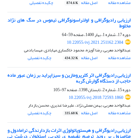
مشاهده مقاله
اصل مقاله
چکیده تفصیلی
874.6 K
ارزیابی رادیوگرافی و اولتراسونوگرافی تیموس در سگ های نژاد
مخلوط
دوره 17، شماره 1، بهار 1400، صفحه
59-64
10.22055/ivj.2021.251162.2304
عبدالواحد معربی، رضا آویزه، محمود خاکساری مهابادی، مهسا بادمی
مشاهده مقاله
اصل مقاله
چکیده تفصیلی
434.32 K
ارزیابی رادیوگرافی اثر کلرپرومازین و سیزاپراید بر زمان عبور ماده
حاجب از دستگاه گوارش گربه
دوره 15، شماره 2، تابستان 1398، صفحه
97-105
10.22055/ivj.2018.72593.1860
عبدالواحد معربی، بهمن مصلی نژاد، علیرضا غدیری، محسن بازدار
مشاهده مقاله
اصل مقاله
چکیده تفصیلی
335.68 K
ارزیابی رادیوگرافی و هیستوپاتولوژی اثرات بازدارندگی ترامادول و
متامیزول بر روند ترمیم نقیصه ی تجربی استخوان درشت نی