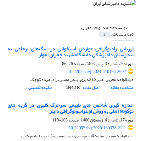
نویسنده =
عبدالواحد معربی
تعداد مقالات:
5
ارزیابی رادیوگرافی عوارض استخوانی در سگ‌های ارجاعی به
بیمارستان دامپزشکی دانشگاه شهید چمران اهواز
دوره 20، شماره 3، پاییز 1403، صفحه
76-86
10.22055/ivj.2024.410194.2602
عبدالواحد معربی، علیرضا غدیری، بهمن مصلی نژاد، مژده کوچک
مشاهده مقاله
اصل مقاله
چکیده تفصیلی
1005.7 K
اندازه گیری شاخص های طبیعی سرخرگ کلیوی در گربه های
موکوتاه اهلی به روش اولتراسونوگرافی داپلر
دوره 17، شماره 4، زمستان 1400، صفحه
103-110
10.22055/ivj.2020.169338.2111
عبدالواحد معربی، محمد قاسم حنفی، بهمن مصلی نژاد، پریا علیمردانی