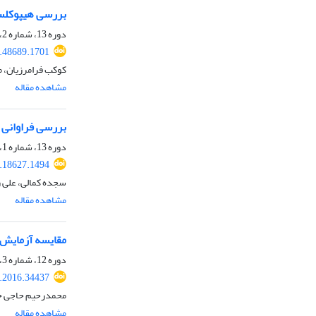
بررسی هیپوکلسم
دوره 13، شماره 2، تابستان 1396، صفحه
7.48689.1701
کوکب فرامرزیان، 
مشاهده مقاله
بررسی فراوانی الگوهای متفا
دوره 13، شماره 1، بهار 1396، صفحه
7.18627.1494
سجده کمالی، علی 
مشاهده مقاله
مقایسه آزمایش‌ها
دوره 12، شماره 3، پاییز 1395، صفحه
j.2016.34437
محمدرحیم حاجی حا
مشاهده مقاله