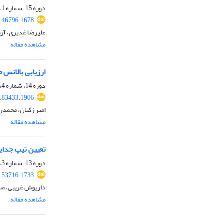
دوره 15، شماره 1، بهار 1398، صفحه
8.46796.1678
علیرضا غدیری، آری
مشاهده مقاله
ارزیابی بالانس 
دوره 14، شماره 4، زمستان 1397، صفحه
7.83433.1906
امیر زکیان، محمدر
مشاهده مقاله
تعیین تیپ جدای
دوره 13، شماره 3، پاییز 1396، صفحه
7.53716.1733
داریوش غریبی، مس
مشاهده مقاله