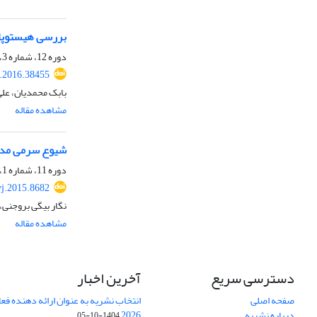
بررسی هیستوپاتو
دوره 12، شماره 3، پاییز 1395، صفحه
j.2016.38455
بابک محمدیان، عل
مشاهده مقاله
شیوع سرمی مدی-
دوره 11، شماره 1، بهار 1394، صفحه
vj.2015.8682
نگار بیگی بروجنی
مشاهده مقاله
دسترسی سریع
آخرین اخبار
صفحه اصلی
انتخاب نشریه به عنوان ارائه دهنده فع
درباره نشریه
2026
1404-10-05