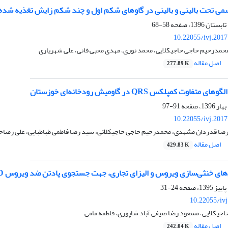
ی تحت بالینی و بالینی در گاوهای شکم اول و چند شکم زایش تغذیه شده با
58-68
10.22055/ivj.201
محمدرحیم حاجی حاجیکلایی، محمد نوری، مهدی محبی فانی، علی شهریاری
اصل مقاله
277.89 K
وت کمپلکس QRS در گاومیش‌ رودخانه‌ای خوزستان
91-97
10.22055/ivj.201
رضا قدردان مشهدی، محمدرحیم حاجی حاجیکلائی، سید رضا فاطمی طباطبایی، علی رضاخ
اصل مقاله
429.83 K
ی خنثی‌سازی ویروس و الیزای تجاری، جهت جستجوی پادتن ضد ویروس BVD در گاومیش
24-31
10.22055/iv
جیکلایی، مسعود رضا صیفی آباد شاپوری، فاطمه مامی
اصل مقاله
242.04 K