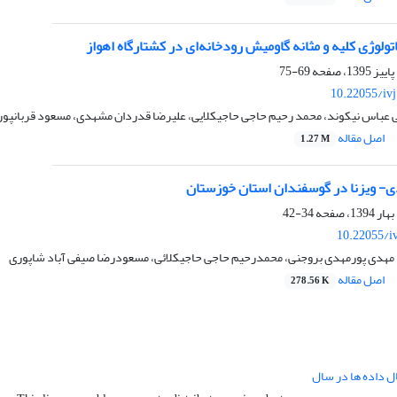
لوژی کلیه و مثانه گاومیش رودخانه‌ای در کشتارگاه اهواز
69-75
10.22055/iv
ی عباس نیکوند، محمد رحیم حاجی حاجیکلایی، علیرضا قدردان مشهدی، مسعود قربانپور
اصل مقاله
1.27 M
 ویزنا در گوسفندان استان خوزستان
34-42
10.22055/i
، مهدی پورمهدی بروجنی، محمدرحیم حاجی حاجیکلائی، مسعودرضا صیفی آباد شاپوری
اصل مقاله
278.56 K
ال داده ها در سال