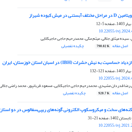
نی در میش کبوده شیراز
5-12
10.22055/ivj.2024
 سیده میثاق جلالی، میثم مکی، محمدرحیم حاجی حاجیکلایی
اصل مقاله
چکیده تفصیلی
798.02 K
سیت به نیش حشرات (IBH) در اسبان استان خوزستان، ایران
121-132
10.22055/ivj.2024
ی رضا قدردان مشهدی، محمدرحیم حاجی حاجیکلایی، مسعود قربانپور، محمد راضی جلالی،
اصل مقاله
چکیده تفصیلی
928.7 K
کنه‌های سخت و میکروسکوپ الکترونی گونه‌های ریپی‌سفالوس در دو استان 
21-31
10.22055/ivj.2021