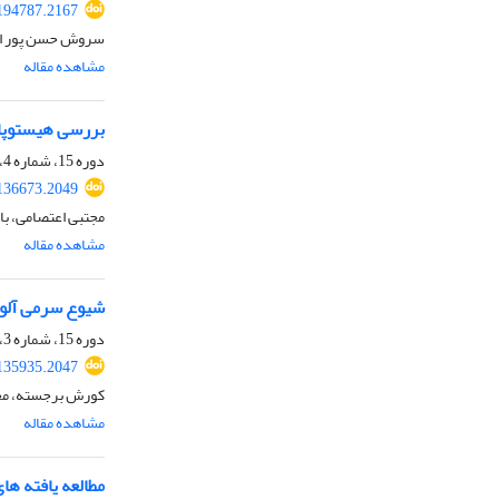
.194787.2167
سروش حسن پور امی
مشاهده مقاله
بررسی هیستوپات
دوره 15، شماره 4، زمستان 1398، صفحه
.136673.2049
مجتبی اعتصامی، با
مشاهده مقاله
شیوع سرمی آلودگی به ویر
دوره 15، شماره 3، پاییز 1398، صفحه
.135935.2047
کورش برجسته، محم
مشاهده مقاله
مطالعه یافته ها