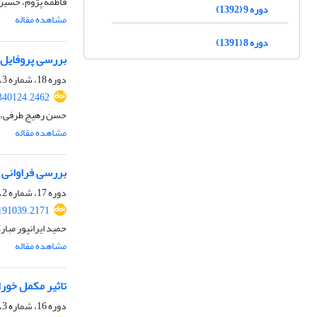
فاطمه پژوم، حسین
دوره 9 (1392)
مشاهده مقاله
دوره 8 (1391)
بررسی پروفایل 
دوره 18، شماره 3، پاییز 1401، صفحه
.340124.2462
حسن رهیج طرفی، س
مشاهده مقاله
بررسی فراوانی 
دوره 17، شماره 2، تابستان 1400، صفحه
.191039.2171
حمید ایرانپور مب
مشاهده مقاله
تاثیر مکمل خوراکی 25- هیدروکسی ویتامین D3 و بولوس کلرید‌ کلسیم بر سطح کلسیم، فسفر و منیزیم گاوهای
دوره 16، شماره 3، پاییز 1399، صفحه