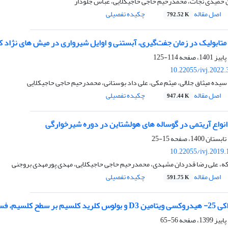
 حمیدی نجات، محمدرحیم حاجی حاجیکلایی، عباس جلودار
اصل مقاله
چکیده تفصیلی
792.52 K
متابولیک در زمان جفت‌گیری، آبستنی و اوایل شیرواری در میش های نژاد ک
114-125
10.22055/ivj.2022
یده میثاق جلالی، میثم مکی، علی داد بوستانی، محمدرحیم حاجی حاجیکلایی
اصل مقاله
چکیده تفصیلی
947.44 K
انواع آریتمی در گوساله های هولشتاین در دوره شیرخوارگی
15-25
10.22055/ivj.2019
ارکه، علی رضا قدردان مشهدی، محمدرحیم حاجی حاجیکلایی، مهدی پورمهدی بروجنی
اصل مقاله
چکیده تفصیلی
591.75 K
 شیری هلشتاین چند شکم‌زا
56-65