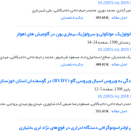
10.22055/ivj.2019
رآبادی، محمد نوری، محمدرحیم حاجی حاجیکلایی، علی شهریاری
اصل مقاله
چکیده تفصیلی
493.69 K
ولوژیک، مولکولی و سرولوژیک بیماری یون در گاومیش های اهواز
24-34
10.22055/ivj.2019
بک محمدیان، صالح اسماعیل‌زاده، مسعود قربانپور، محمد رحیم حاجی حاجیکلایی، مهدی
اصل مقاله
چکیده تفصیلی
480.02 K
وس اسهال ویروسی گاو (BVDV) در گوسفندان استان خوزستان
5-12
10.22055/ivj.2018
درحیم حاجی حاجیکلایی، مسعودرضا صیفی آبادشاپوری، مهدی پورمهدی بروجنی، محمد
اصل مقاله
352.43 K
ی اولتراسونوگرافی دستگاه ادراری در قوچ‌های نژاد لری بختیاری