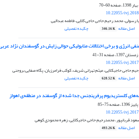
60-70
10.22055/ivj.201
ا رسولی، محمد رحیم حاجی حاجی کلایی، فاطمه عبدالهی
اصل مقاله
چکیده تفصیلی
346.16 K
منفی انرژی و برخی اختلالات متابولیکی حوالی زایش در گوسفندان نژاد عرب
31-41
10.22055/ivj.201
حیم حاجی حاجیکلایی، میثم تهرانی شریف، کوکب فرامرزیان، پگاه صفایی بروجنی
اصل مقاله
چکیده تفصیلی
628.52 K
ه‌های کلستریدیوم پرفرینجنس جدا شده از گوسفند در منطقه‌ی اهواز
75-85
10.22055/ivj.201
عود قربانپور، محمدرحیم حاجی حاجیکلایی، زهره محمودی کوهی
اصل مقاله
493.26 K