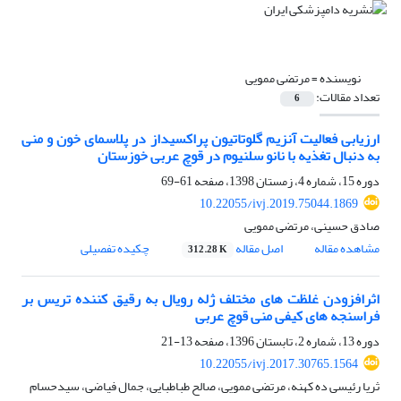
نویسنده =
مرتضی ممویی
تعداد مقالات:
6
ارزیابی فعالیت آنزیم گلوتاتیون پراکسیداز در پلاسمای خون و منی
به دنبال تغذیه با نانو سلنیوم در قوچ عربی خوزستان
دوره 15، شماره 4، زمستان 1398، صفحه
61-69
10.22055/ivj.2019.75044.1869
صادق حسینی، مرتضی ممویی
مشاهده مقاله
اصل مقاله
چکیده تفصیلی
312.28 K
اثرافزودن غلظت‏ های مختلف ژله رویال به رقیق ‏کننده تریس بر
فراسنجه ‏های کیفی منی قوچ عربی
دوره 13، شماره 2، تابستان 1396، صفحه
13-21
10.22055/ivj.2017.30765.1564
ثریا رئیسی ده کهنه، مرتضی ممویی، صالح طباطبایی، جمال فیاضی، سیدحسام