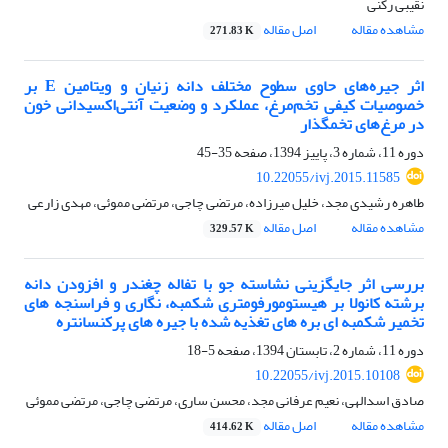
نقیبی رکنی
مشاهده مقاله
اصل مقاله
271.83 K
اثر جیره‌های حاوی سطوح مختلف دانه زنیان و ویتامین E بر
خصوصیات کیفی تخم‌مرغ، عملکرد و وضعیت آنتی‌اکسیدانی خون
در مرغ‌های تخمگذار
دوره 11، شماره 3، پاییز 1394، صفحه
35-45
10.22055/ivj.2015.11585
طاهره رشیدی مجد، خلیل میرزاده، مرتضی چاجی، مرتضی مموئی، مهدی زارعی
مشاهده مقاله
اصل مقاله
329.57 K
بررسی اثر جایگزینی نشاسته جو با تفاله چغندر و افزودن دانه
برشته کانولا بر هیستومورفومتری شکمبه، نگاری و فراسنجه های
تخمیر شکمبه ای بره های تغذیه شده با جیره های پرکنسانتره
دوره 11، شماره 2، تابستان 1394، صفحه
5-18
10.22055/ivj.2015.10108
صادق اسدالهی، نعیم عرفانی مجد، محسن ساری، مرتضی چاجی، مرتضی مموئی
مشاهده مقاله
اصل مقاله
414.62 K